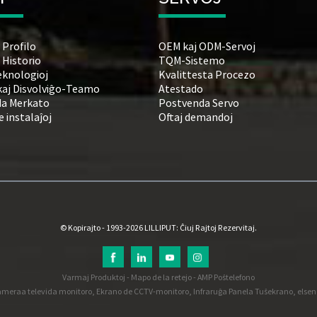
 Profilo
OEM kaj ODM-Servoj
 Historio
TQM-Sistemo
eknologioj
Kvalittesta Procezo
kaj Disvolviĝo-Teamo
Atestado
a Merkato
Postvenda Servo
 instalaĵoj
Oftaj demandoj
© Kopirajto - 1993-2026 LILLIPUT: Ĉiuj Rajtoj Rezervitaj.
Varmaj Produktoj
-
Mapo de la retejo
-
AMP Poŝtelefono
meraa televida monitoro
,
Ekrano de CCTV-monitoro
,
Infraruĝa Panela Tuŝekrano
,
else