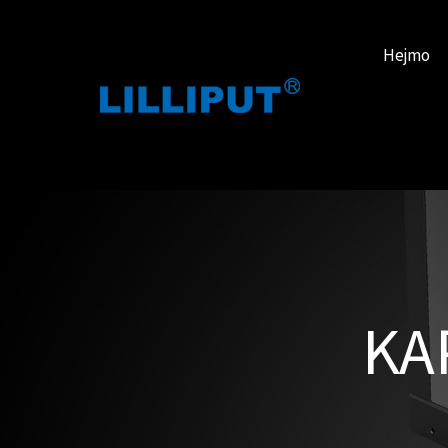
Hejmo
KA