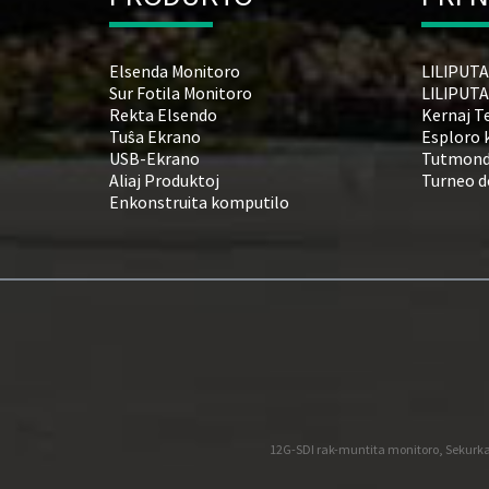
Elsenda Monitoro
LILIPUTA
Sur Fotila Monitoro
LILIPUTA
Rekta Elsendo
Kernaj T
Tuŝa Ekrano
Esploro 
USB-Ekrano
Tutmond
Aliaj Produktoj
Turneo de
Enkonstruita komputilo
12G-SDI rak-muntita monitoro
,
Sekurka