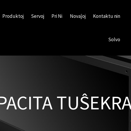
Produktoj
Servoj
Pri Ni
Novaĵoj
Kontaktu nin
Solvo
PACITA TUŜEKR