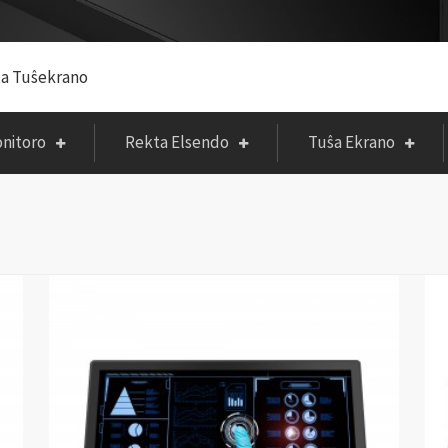
ta Tuŝekrano
onitoro
Rekta Elsendo
Tuŝa Ekrano