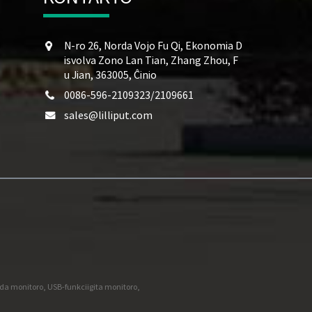
N-ro 26, Norda Vojo Fu Qi, Ekonomia D
isvolva Zono Lan Tian, ​​Zhang Zhou, F
u Jian, 363005, Ĉinio
0086-596-2109323/2109661
sales@lilliput.com
nda monitoro
,
USB-funkciigita monitoro
,