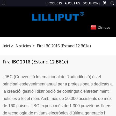
PRODUCTS
ABOUT US
SOLUTIONS
Chinese
Inici
Notícies
Fira IBC 2016 (Estand 12.B61e)
Fira IBC 2016 (Estand 12.B61e)
L'IBC (Convenció Internacional de Radiodifusió) és el
principal esdeveniment anual per a professionals dedicats a
la creació, gestió i distribució de contingut d'entreteniment i
notícies a tot el món. Amb més de 50.000 assistents de més
de 160 països, l'IBC exposa més de 1.300 proveïdors líders
de tecnologia de mitjans electrònics d'última generació i