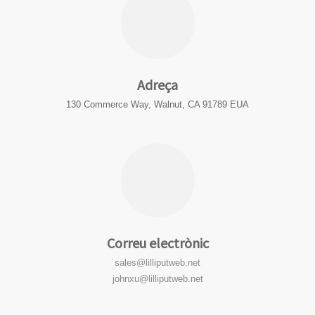
Adreça
130 Commerce Way, Walnut, CA 91789 EUA
Correu electrònic
sales@lilliputweb.net
johnxu@lilliputweb.net