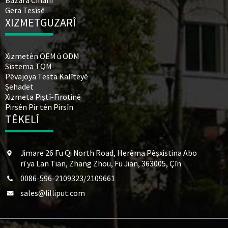
Bazara Cîhanî
Gera Tesîsê
XIZMETGUZARÎ
Xizmetên OEM û ODM
Sîstema TQM
Pêvajoya Testa Kalîteyê
Şehadet
Xizmeta Piştî-Firotinê
Pirsên Pir tên Pirsîn
TÊKELÎ
Jimare 26 Fu Qi North Road, Herêma Pêşxistina Abo
rî ya Lan Tian, ​​Zhang Zhou, Fu Jian, 363005, Çîn
0086-596-2109323/2109661
sales@lilliput.com