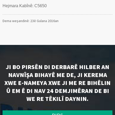
Hejmara Kabînê: C5650
Dema weşandinê: 23ê Gulana 2016an
JI BO PIRSÊN DI DERBARÊ HILBER AN
NAVNÎŞA BIHAYÊ ME DE, JI KEREMA
XWE E-NAMEYA XWE JI ME RE BIHÊLIN
Û EM Ê DI NAV 24 DEMJIMÊRAN DE BI
WE RE TÊKILÎ DAYNIN.