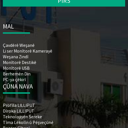
PIRS
MAL
Çavdêrê Weşanê
Li ser Monîtorê Kamerayê
Weşana Zindî
Monîtorê Destikê
Monîtorê USB
Berhemên Din
PC-ya çêkirî
ÇÛNA NAVA
Profîla LILLIPUT
Dîroka LILLIPUT
Teknolojiyên Sereke
Tîma Lêkolîn û Pêşveçûnê