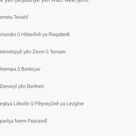
e yên pêşbaziyê yên R&D wekî jêrîn.
zmeta Tevahî
irandin û Hilberînê ya Reqabetê
Teknolojiyê yên Zexm û Temam
êhempa û Berbiçav
Derveyî yên Berfireh
eştiya Lêkolîn û Pêşveçûnê ya Lezgîn
e
parîşa Nerm Pejirandî