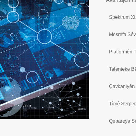
Avantajên m
Spektrum Xi
Mesrefa Sêw
Platformên 
Talenteke B
Çavkaniyên 
Tîmê Serper
Qebareya Si