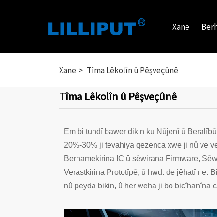
Xane
Ber
Xane
Tîma Lêkolîn û Pêşveçûnê
Tîma Lêkolîn û Pêşveçûnê
Em bi tundî bawer dikin ku Nûjenî û Beralîbû
20%-30% ji tevahiya qezenca xwe ji nû ve v
Bernamekirina IC û sêwirana Firmware, Sêw
Verastkirina Prototîpê, û hwd. de jêhatî ne. Bi
nû peyda bikin, û her weha ji bo bicîhanîna 