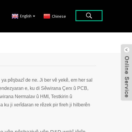
English
Chinese
 ya pêşbazî de ne. Ji ber vê yekê, em her sal
 endezyaran e, ku di Sêwirana Çerx û PCB,
irana Nermalav û HMI, Testkirin û
 ku ji xerîdaran re rêzek pir fireh ji hilberên