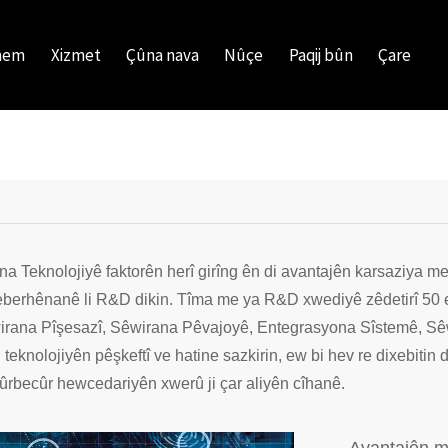
hem
Xizmet
Çûna nava
Nûçe
Paqij bûn
Çare
na Teknolojiyê faktorên herî girîng ên di avantajên karsaziya me
eberhênanê li R&D dikin. Tîma me ya R&D xwediyê zêdetirî 50
irana Pîşesazî, Sêwirana Pêvajoyê, Entegrasyona Sîstemê, Sêw
 teknolojiyên pêşkeftî ve hatine sazkirin, ew bi hev re dixebitin da
cûrbecûr hewcedariyên xwerû ji çar aliyên cîhanê.