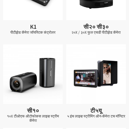
K1
सी२० सी३०
पीटीझेड कॅमेरा जॉयस्टिक कंट्रोलर
२०X / ३०X फुल एचडी पीटीझेड कॅमेरा
सी१०
टी५यू
१०X टीओएफ ऑटोफोकस लाइव्ह स्ट्रीम
५ इंच लाइव्ह स्ट्रीमिंग ऑन-कॅमेरा टच मॉनिटर
कॅमेरा