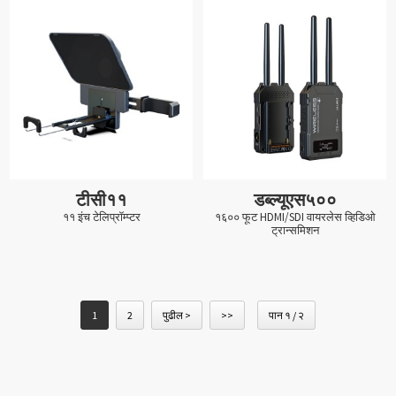
टीसी११
डब्ल्यूएस५००
११ इंच टेलिप्रॉम्प्टर
१६०० फूट HDMI/SDI वायरलेस व्हिडिओ
ट्रान्समिशन
1
2
पुढील >
>>
पान १ / २