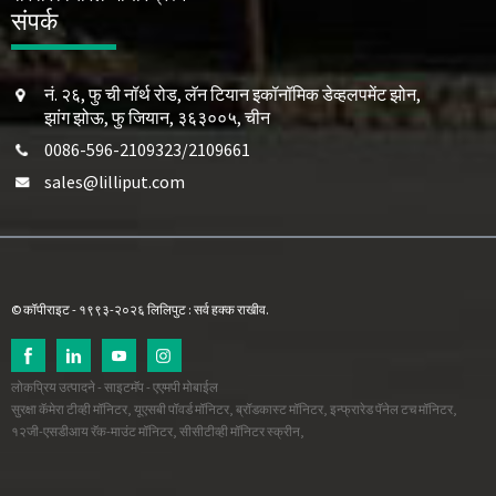
संपर्क
नं. २६, फु ची नॉर्थ रोड, लॅन टियान इकॉनॉमिक डेव्हलपमेंट झोन,
झांग झोऊ, फु जियान, ३६३००५, चीन
0086-596-2109323/2109661
sales@lilliput.com
© कॉपीराइट - १९९३-२०२६ लिलिपुट : सर्व हक्क राखीव.
लोकप्रिय उत्पादने
-
साइटमॅप
-
एएमपी मोबाईल
सुरक्षा कॅमेरा टीव्ही मॉनिटर
,
यूएसबी पॉवर्ड मॉनिटर
,
ब्रॉडकास्ट मॉनिटर
,
इन्फ्रारेड पॅनेल टच मॉनिटर
,
१२जी-एसडीआय रॅक-माउंट मॉनिटर
,
सीसीटीव्ही मॉनिटर स्क्रीन
,