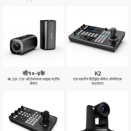
सी१०-४के
K2
4K 10X TOF ऑटोफोकस लाइव्ह स्ट्रीम
टच स्क्रीन पीटीझेड कॅमेरा जॉयस्टिक
कॅमेरा
कंट्रोलर