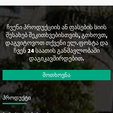
ᲩᲕᲔᲜᲘ ᲞᲠᲝᲓᲣᲥᲪᲘᲘᲡ ᲐᲜ ᲤᲐᲡᲔᲑᲘᲡ ᲡᲘᲘᲡ
ᲨᲔᲡᲐᲮᲔᲑ ᲨᲔᲙᲘᲗᲮᲕᲔᲑᲘᲡᲗᲕᲘᲡ, ᲒᲗᲮᲝᲕᲗ,
ᲓᲐᲒᲕᲘᲢᲝᲕᲝᲗ ᲗᲥᲕᲔᲜᲘ ᲔᲚ.ᲤᲝᲡᲢᲐ ᲓᲐ
ᲩᲕᲔᲜ 24 ᲡᲐᲐᲗᲘᲡ ᲒᲐᲜᲛᲐᲕᲚᲝᲑᲐᲨᲘ
ᲓᲐᲒᲘᲙᲐᲕᲨᲘᲠᲓᲔᲑᲘᲗ.
მოთხოვნა
პროდუქტი