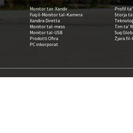
Monitor tax-Xandir
Profil ta
Fuq il-Monitor tal-Kamera
Storja ta
Xandira Diretta
Teknoloġ
Monitor tal-mess
Tim ta' 
Monitor tal-USB
Suq Glob
Prodotti Oħra
Żjara fil-
PC inkorporat
Monitor tat-TV tal-Kamera tas-Sigurtà
,
monitor