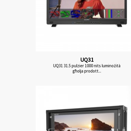
UQ31
UQ31 31.5 pulzier 1000 nits luminożità
għolja prodott...