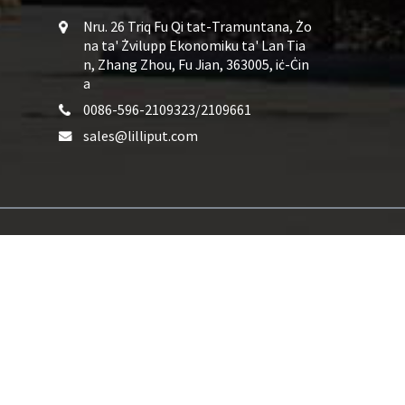
Nru. 26 Triq Fu Qi tat-Tramuntana, Żo
na ta' Żvilupp Ekonomiku ta' Lan Tia
n, ​​Zhang Zhou, Fu Jian, 363005, iċ-Ċin
a
0086-596-2109323/2109661
sales@lilliput.com
Touch Panel Infrared
,
Monitor li jaħdem bil-USB
,