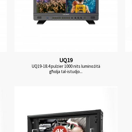
UQ19
UQ19-18.4 pulzier 1000 nits luminożità
għolja tal-istudjo...