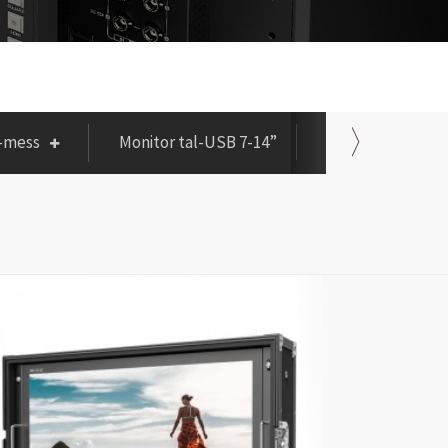
l-mess
Monitor tal-USB 7-14”
Prodotti Oħra