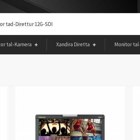
or tad-Direttur 12G-SDI
tor tal-Kamera
Xandira Diretta
Monitor ta