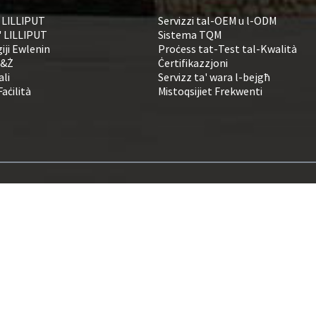
' LILLIPUT
Servizzi tal-OEM u l-ODM
' LILLIPUT
Sistema TQM
iji Ewlenin
Proċess tat-Test tal-Kwalità
R&Ż
Ċertifikazzjoni
ali
Servizz ta' wara l-bejgħ
Faċilità
Mistoqsijiet Frekwenti
© Drittijiet tal-Awtur - 1993-2026 LILLIPUT: Id-Drittijiet kollha Riżervati.
Prodotti Sħan
-
Mappa tas-sit
-
AMP Mobbli
 tax-xandir
,
Monitor immuntat fuq rack 12G-SDI
,
Skrin tal-Monitor tas-CCTV
,
Monitor tal-