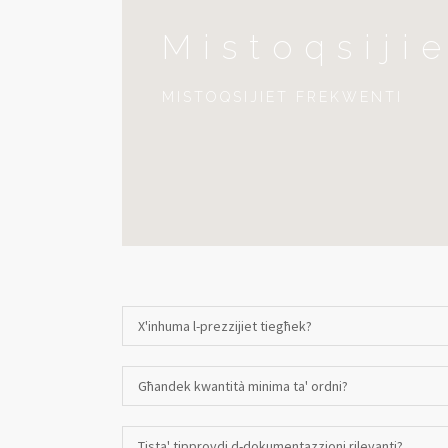
Mistoqsiji
MISTOQSIJIET FREKWENTI
X'inhuma l-prezzijiet tiegħek?
Għandek kwantità minima ta' ordni?
Tista' tipprovdi d-dokumentazzjoni rilevanti?