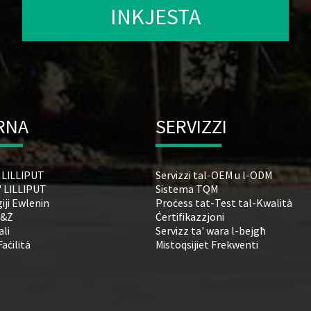
INKJESTA
RNA
SERVIZZI
' LILLIPUT
Servizzi tal-OEM u l-ODM
' LILLIPUT
Sistema TQM
iji Ewlenin
Proċess tat-Test tal-Kwalità
R&Ż
Ċertifikazzjoni
ali
Servizz ta' wara l-bejgħ
Faċilità
Mistoqsijiet Frekwenti