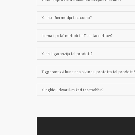
X'inhu l-ħin medju taċ-ċomb?
Liema tipi ta' metodi ta' ħlas taċċettaw?
X'inhi l-garanzija tal-prodott?
Tiggarantixxi kunsinna sikura u protetta tal-prodotti
Xi ngħidu dwar il-miżati tat-tbaħħir?