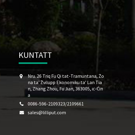
KUNTATT
Nru. 26 Triq Fu Qi tat-Tramuntana, Żo
na ta' Żvilupp Ekonomiku ta' Lan Tia
n, ​​Zhang Zhou, Fu Jian, 363005, iċ-Ċin
a
0086-596-2109323/2109661
sales@lilliput.com