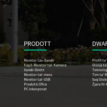
PRODOTT
DWA
Monitor tax-Xandir
Profil ta
Fuq il-Monitor tal-Kamera
Storja ta
Xandir Dirett
Teknoloġ
Monitor tal-mess
Tim ta' 
Monitor tal-USB
Suq Glob
Prodotti Oħra
Żjara fil-
PC inkorporat