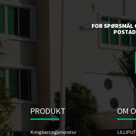
FOR SPØRSMÅL O
POSTADR
PRODUKT
OM O
Kringkastingsmonitor
LILLIPUT