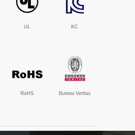
UL
KC
RoHS
Bureau Veritas