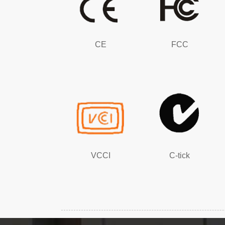
CE
FCC
VCCI
C-tick