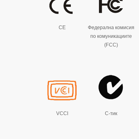
CE
Федерална комисия
по комуникациите
(FCC)
VCCI
C-тик