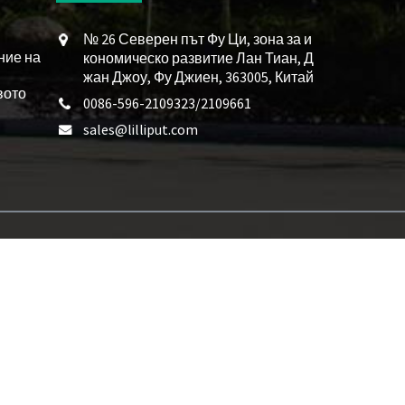
№ 26 Северен път Фу Ци, зона за и
ние на
кономическо развитие Лан Тиан, Д
жан Джоу, Фу Джиен, 363005, Китай
вото
0086-596-2109323/2109661
sales@lilliput.com
рвен панелен сензорен монитор
,
12G-SDI монитор за монтаж в шкаф
,