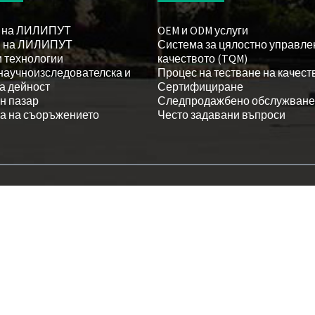
 на ЛИЛИПУТ
OEM и ODM услуги
я на ЛИЛИПУТ
Система за цялостно управле
 технологии
качеството (TQM)
 научноизследователска и
Процес на тестване на качест
а дейност
Сертифициране
н пазар
Следпродажбено обслужване
а на съоръжението
Често задавани въпроси
© Авторско право - 1993-2026 LILLIPUT: Всички права запазени.
Горещи продукти
-
Карта на сайта
-
AMP мобилни устройства
елевизионен монитор за охранителна камера
,
монитор за излъчване
,
Инфраче