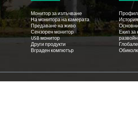
Монитор за излъчване
Профил
На монитора на камерата
Истори
Предаване на живо
Основни
Сензорен монитор
Екип за
USB монитор
развойн
Други продукти
Глобале
Вграден компютър
Обиколк
Монитор, захранван с USB
,
Екран на монитор за видеонаблюдение
,
Т