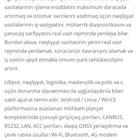
vasitələrinin işləmə müddətini maksimum dərəcədə
artırmaq və istismar xərclərini azaltmaq üçün nəqliyyat
vasitələrinin iş vəziyyətini, mühərrik diaqnostikasını və
yanacaq sərfiyyatını real vaxt rejimində yeniləyə bilər.
Bundan əlavə, nəqliyyat vasitəsinin yerini real vaxt
rejimində yeniləmək, sürücünün davranışını izləmək və
iş vaxtını qeyd etməklə ümumi park təhlükəsizliyini
artırır.
Lilliput, nəqliyyat, logistika, mədənçilik və polis və s.
üçün donanma idarəetməsi ilə uyğunlaşdırıla bilən
sabit aparat təmin edir. Android / Linux / WinCE
platformasına əsaslanan möhkəm planşet
kompüterində çoxsaylı giriş/çıxış portları, CANBUS,
RS232, LAN, ACC portları, dəqiq GNSS yerləşdirmə və
çevik rabitə üsulları Wi-Fi, Bluetooth, 4G modem