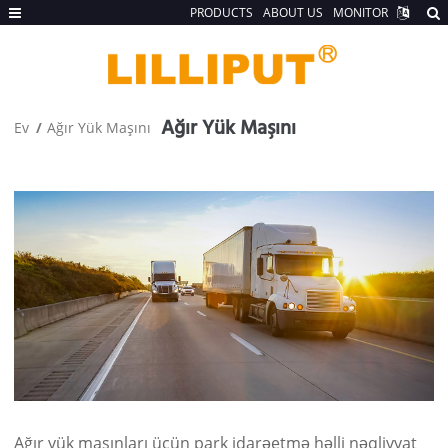
PRODUCTS
ABOUT US
MONITOR
Ağır Yük Maşını
Ev
Ağır Yük Maşını
Ağır yük maşınları üçün park idarəetmə həlli nəqliyyat