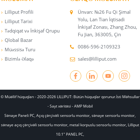
Lilliput Profili
Ünvan: №26 Fu Qi Şimal
Yolu, Lan Tian İqtisadi
Lilliput Tarixi
İnkişaf Zonası, Zhang Zhou,
Tədqiqat və İnkişaf Qrupu
Fu Jian, 363005, Çin
Qlobal Bazar
0086-596-2109323
Müəssisə Turu
Bizimlə Əlaqə
sales@lilliput.com
© Müəllif hüquqları - 2020-2026 LILLIPUT: Bütün hüquqlar qorunur.
İsti Məhsullar
-
Sayt xəritəsi
-
AMP Mobil
Sənaye Paneli PC
,
Açıq çərçivəli sensorlu monitor
,
sənaye sensorlu monitor
,
sənaye açıq çərçivəli sensorlu monitor
,
metal korpuslu sensorlu monitor
,
Lilliput
10.1" PANEL PC
,