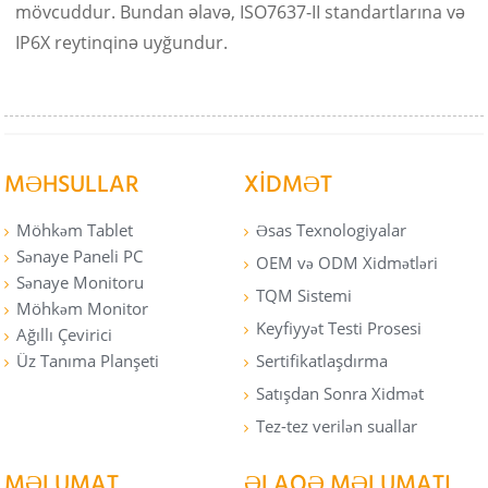
mövcuddur. Bundan əlavə, ISO7637-II standartlarına və
IP6X reytinqinə uyğundur.
MƏHSULLAR
XIDMƏT
Möhkəm Tablet
Əsas Texnologiyalar
Sənaye Paneli PC
OEM və ODM Xidmətləri
Sənaye Monitoru
TQM Sistemi
Möhkəm Monitor
Keyfiyyət Testi Prosesi
Ağıllı Çevirici
Üz Tanıma Planşeti
Sertifikatlaşdırma
Satışdan Sonra Xidmət
Tez-tez verilən suallar
MƏLUMAT
ƏLAQƏ MƏLUMATI