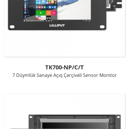
TK700-NP/C/T
7 Düymlük Sənaye Açıq Çərçivəli Sensor Monitor