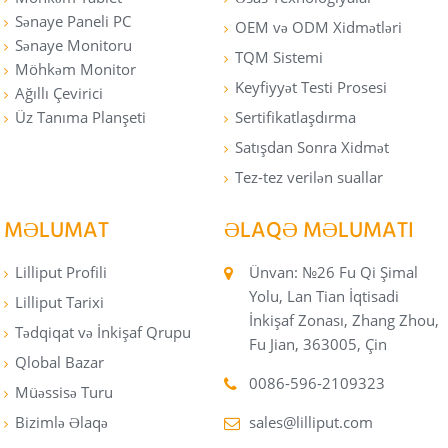
Sənaye Paneli PC
OEM və ODM Xidmətləri
Sənaye Monitoru
TQM Sistemi
Möhkəm Monitor
Keyfiyyət Testi Prosesi
Ağıllı Çevirici
Üz Tanıma Planşeti
Sertifikatlaşdırma
Satışdan Sonra Xidmət
Tez-tez verilən suallar
MƏLUMAT
ƏLAQƏ MƏLUMATI
Lilliput Profili
Ünvan: №26 Fu Qi Şimal
Yolu, Lan Tian İqtisadi
Lilliput Tarixi
İnkişaf Zonası, Zhang Zhou,
Tədqiqat və İnkişaf Qrupu
Fu Jian, 363005, Çin
Qlobal Bazar
0086-596-2109323
Müəssisə Turu
Bizimlə Əlaqə
sales@lilliput.com