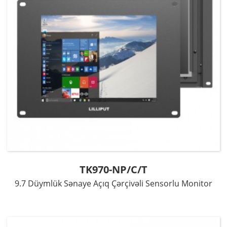
TK970-NP/C/T
9.7 Düymlük Sənaye Açıq Çərçivəli Sensorlu Monitor