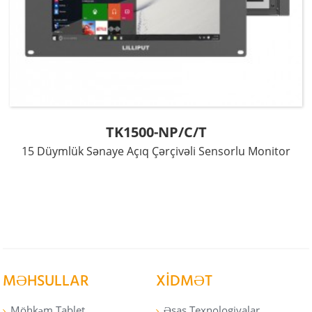
TK1500-NP/C/T
15 Düymlük Sənaye Açıq Çərçivəli Sensorlu Monitor
MƏHSULLAR
XIDMƏT
Möhkəm Tablet
Əsas Texnologiyalar