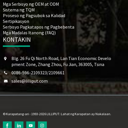
Mga Serbisyo ng OEM at ODM
Sistema ng TQM
Proseso ng Pagsubok sa Kalidad
Sertipikasyon
Serbisyo Pagkatapos ng Pagbebenta
Mga Madalas Itanong (FAQ)
KONTAKIN
Blg. 26 Fu Qi North Road, Lan Tian Economic Develo
pment Zone, Zhang Zhou, Fu Jian, 363005, Tsina
0086-596-2109323/2109661
sales@lilliput.com
© Karapatang-ari - 1993-2026 LILLIPUT: Lahat ng Karapatan ay Nakalaan.