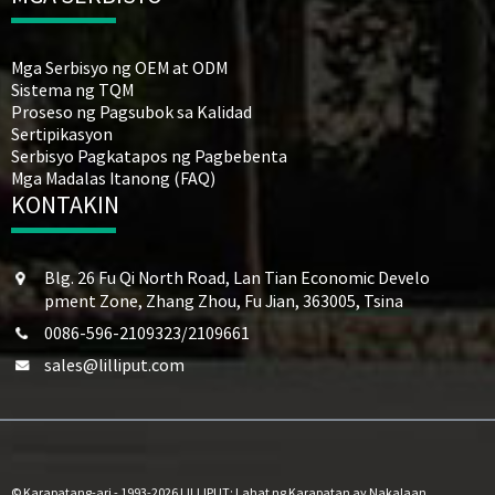
Mga Serbisyo ng OEM at ODM
Sistema ng TQM
Proseso ng Pagsubok sa Kalidad
Sertipikasyon
Serbisyo Pagkatapos ng Pagbebenta
Mga Madalas Itanong (FAQ)
KONTAKIN
Blg. 26 Fu Qi North Road, Lan Tian Economic Develo
pment Zone, Zhang Zhou, Fu Jian, 363005, Tsina
0086-596-2109323/2109661
sales@lilliput.com
© Karapatang-ari - 1993-2026 LILLIPUT: Lahat ng Karapatan ay Nakalaan.