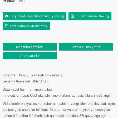
Interfeys:
USB
Bizga elektron pochta xabarini yuboring
PDF sifatida yuklab oling
Foydalanuvchi qo'llanmasi
Mahsulot tafsiloti
Texnik xususiyatlar
Aksessuarlar
Eslatma: UM-70/C sensorli funksiyasiz,
Sensorli funksiyali UM-70/C/T.
Bitta kabel hamma narsani qiladi!
Innovatsion faqat USB ulanishi - monitorlarni tartibsizliklarsiz qo'shing!
Videokonferensiya, tezkor xabar almashish, yangiliklar, ofis ilovalari, o'yin
xaritasi yoki asboblar to'plami, foto ramka va stok quyish va boshqalar
uchun bir nechta kirish/chiqish qurilmasi sifatida USB quvvatiga ega