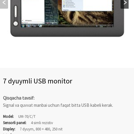
7 dyuymli USB monitor
Qisqacha tavsif:
Signal va quvvat manbai uchun faqat bitta USB kabeli kerak.
Model:
UM-70/C/T
Sensorli panel:
4 simli rezistiv
Displey:
7 dyuym, 800 × 480, 250 nit