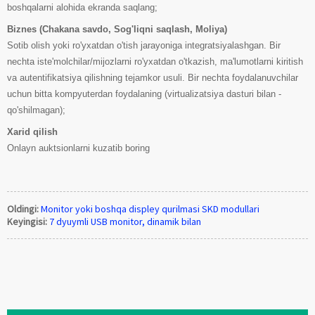
boshqalarni alohida ekranda saqlang;
Biznes (Chakana savdo, Sog'liqni saqlash, Moliya)
Sotib olish yoki ro'yxatdan o'tish jarayoniga integratsiyalashgan. Bir
nechta iste'molchilar/mijozlarni ro'yxatdan o'tkazish, ma'lumotlarni kiritish
va autentifikatsiya qilishning tejamkor usuli. Bir nechta foydalanuvchilar
uchun bitta kompyuterdan foydalaning (virtualizatsiya dasturi bilan -
qo'shilmagan);
Xarid qilish
Onlayn auktsionlarni kuzatib boring
Oldingi:
Monitor yoki boshqa displey qurilmasi SKD modullari
Keyingisi:
7 dyuymli USB monitor, dinamik bilan