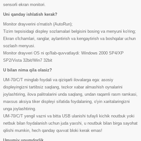
sensorli ekran monitori.
Uni qanday ishlatish kerak?
Monitor drayverini o'rnatish (AutoRun);
Tizim tepsisidagi displey sozlamalari belgisini bosing va menyuni ko'ring;
Ekran o'lchamlari, ranglar, aylantirish va kengaytirish va boshqalar uchun
sozlash menyusi.
Monitor drayveri OS ni qo'llab-quvvatlaydi: Windows 2000 SP4/XP
SP2/Vista 32bit/Win7 32bit
U bilan nima qila olasiz?
UM-70/C/T minglab foydali va qiziqarli ilovalarga ega: asosiy
displeyingizni tartibsiz saqlang, tezkor xabar almashish oynalarini
joylashtiring, ilova palitralarini unda saqlang, undan raqamli rasm ramkasi,
maxsus aksiya tiker displeyi sifatida foydalaning, o'yin xaritalaringizni
unga joylashtiring.
UM-70/C/T yengil vazni va bitta USB ulanishi tufayli kichik noutbuk yoki
netbuk bilan foydalanish uchun juda yaxshi, u noutbuk bilan birga sayohat
qilishi mumkin, hech qanday quvvat bloki kerak emas!
Umumiy unumdorlik