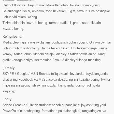
Outlook/Pochta, Taqvim yoki Manzillar kitobi ilovalari doimo yoniq.
Bajariladigan ishlar, ob-havo, fond tickerlari, lug'at, tezaurus va boshqalar
uchun vidjetlarni ko'ring.
Tizim ishlashini kuzatib boring, tarmoq trafikini, protsessor sikllarini
kuzatib boring;
Ko'ngilochar
Media pleeringizni o'yin-kulgilarni boshqarish uchun yoqing Onlayn o'yinlar
uchun muhim asboblar qutilariga tezkor kirish. Uni televizorlarga ulangan
kompyuterlar uchun ikkinchi darajali displey sifatida foydalaning Yangi
grafik kartaga ehtiyoj sezmasdan 2 yoki 3-displeyni ishga tushiring;
Ijtimoiy
SKYPE / Google / MSN Boshqa to'liq ekranli ilovalardan foydalanganda
chat qiling Facebook va MySpace’da do'stlaringizni kuzatib boring Twitter
mijozingizni asosiy ish ekraningizdan tashqarida, doimo faol holda
saqlang;
Ijodiy
Adobe Creative Suite dasturingiz asboblar panellarini joylashtiring yoki
PowerPoint’ni boshqaring: formatlash palitralaringizni, ranglaringizni va