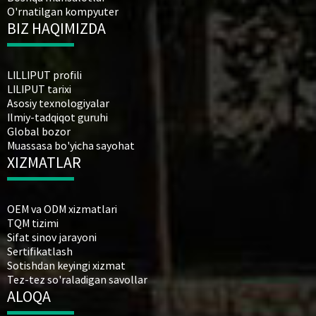
O'rnatilgan kompyuter
BIZ HAQIMIZDA
LILLIPUT profili
LILIPUT tarixi
Asosiy texnologiyalar
Ilmiy-tadqiqot guruhi
Global bozor
Muassasa bo'yicha sayohat
XIZMATLAR
OEM va ODM xizmatlari
TQM tizimi
Sifat sinov jarayoni
Sertifikatlash
Sotishdan keyingi xizmat
Tez-tez so'raladigan savollar
ALOQA