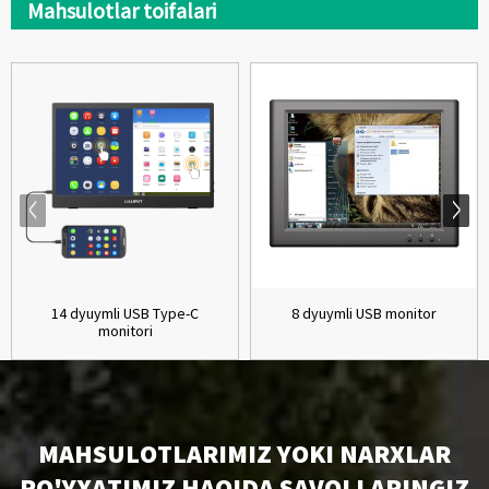
Mahsulotlar toifalari
14 dyuymli USB Type-C
8 dyuymli USB monitor
monitori
MAHSULOTLARIMIZ YOKI NARXLAR
RO'YXATIMIZ HAQIDA SAVOLLARINGIZ