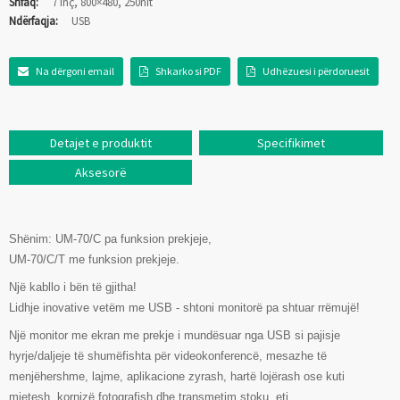
Shfaq:
7 inç, 800×480, 250nit
Ndërfaqja:
USB
Na dërgoni email
Shkarko si PDF
Udhëzuesi i përdoruesit
Detajet e produktit
Specifikimet
Aksesorë
Shënim: UM-70/C pa funksion prekjeje,
UM-70/C/T me funksion prekjeje.
Një kabllo i bën të gjitha!
Lidhje inovative vetëm me USB - shtoni monitorë pa shtuar rrëmujë!
Një monitor me ekran me prekje i mundësuar nga USB si pajisje
hyrje/daljeje të shumëfishta për videokonferencë, mesazhe të
menjëhershme, lajme, aplikacione zyrash, hartë lojërash ose kuti
mjetesh, kornizë fotografish dhe transmetim stoku, etj.