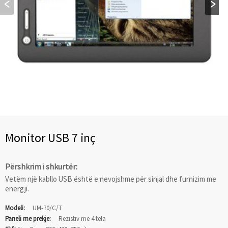
Monitor USB 7 inç
Përshkrim i shkurtër:
Vetëm një kabllo USB është e nevojshme për sinjal dhe furnizim me
energji.
Modeli:
UM-70/C/T
Paneli me prekje:
Rezistiv me 4 tela