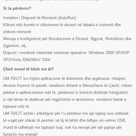
Si ta përdorni?
Instalimi i Drajverit të Monitorit (AutoRun);
Klikoni mbi ikonën e cilësimeve të ekranit në tabaka e sistemit dhe
shikoni menunë;
Menuja e konfigurimit për Rezolucionin e Ekranit, Ngjyrat, Rrotullimin dhe
Zgjerimin, etj.
Drajveri i monitorit mbështet sistemet operative: Windows 2000 SP4/XP
SP2/Vista 32bit/Win7 32bit
Çfarë mund të bësh me të?
UM-70/C/T ka mijëra aplikacione të dobishme dhe argëtuese: mbajeni
ekranin kryesor të pastër, vendosni dritaret e Mesazheve të Çastit, mbani
paletat e aplikacioneve mbi të, përdoreni si kornizë dixhitale fotografish,
si një ekran të dedikuar për regjistrimin e aksioneve, vendosni hartat e
lojërave mbi të.
UM-70/C/T është i shkëlqyer për t’u përdorur me një laptop ose netbook
të vogël për shkak të peshës së tij të lehtë dhe lidhjes së vetme USB,
mund të udhëtojë me laptopin tuaj, nuk ka nevojë për një pajisje për
furnizim me energji!