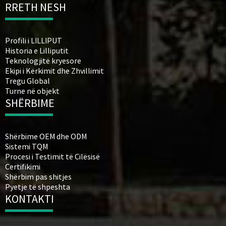
RRETH NESH
Profili i LILLIPUT
Historia e Lilliputit
Teknologjitë kryesore
Ekipi i Kërkimit dhe Zhvillimit
Tregu Global
Turne në objekt
SHËRBIME
Shërbime OEM dhe ODM
Sistemi TQM
Procesi i Testimit të Cilësisë
Certifikimi
Shërbim pas shitjes
Pyetje të shpeshta
KONTAKTI