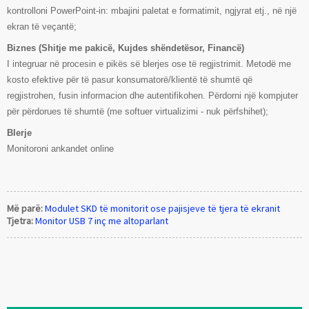
kontrolloni PowerPoint-in: mbajini paletat e formatimit, ngjyrat etj., në një
ekran të veçantë;
Biznes (Shitje me pakicë, Kujdes shëndetësor, Financë)
I integruar në procesin e pikës së blerjes ose të regjistrimit. Metodë me
kosto efektive për të pasur konsumatorë/klientë të shumtë që
regjistrohen, fusin informacion dhe autentifikohen. Përdorni një kompjuter
për përdorues të shumtë (me softuer virtualizimi - nuk përfshihet);
Blerje
Monitoroni ankandet online
Më parë:
Modulet SKD të monitorit ose pajisjeve të tjera të ekranit
Tjetra:
Monitor USB 7 inç me altoparlant