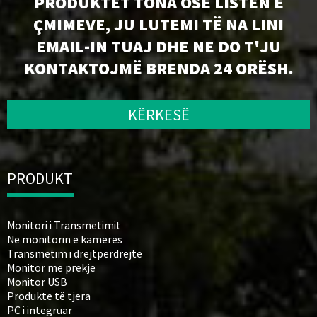
PRODUKTET TONA OSE LISTËN E
ÇMIMEVE, JU LUTEMI TË NA LINI
EMAIL-IN TUAJ DHE NE DO T'JU
KONTAKTOJMË BRENDA 24 ORËSH.
KËRKESË
PRODUKT
Monitori i Transmetimit
Në monitorin e kamerës
Transmetim i drejtpërdrejtë
Monitor me prekje
Monitor USB
Produkte të tjera
PC i integruar