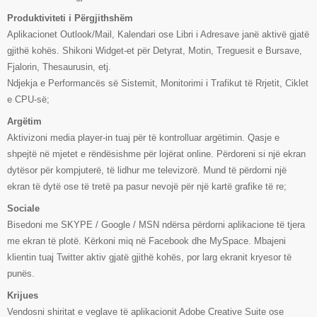
Produktiviteti i Përgjithshëm
Aplikacionet Outlook/Mail, Kalendari ose Libri i Adresave janë aktivë gjatë
gjithë kohës. Shikoni Widget-et për Detyrat, Motin, Treguesit e Bursave,
Fjalorin, Thesaurusin, etj.
Ndjekja e Performancës së Sistemit, Monitorimi i Trafikut të Rrjetit, Ciklet
e CPU-së;
Argëtim
Aktivizoni media player-in tuaj për të kontrolluar argëtimin. Qasje e
shpejtë në mjetet e rëndësishme për lojërat online. Përdoreni si një ekran
dytësor për kompjuterë, të lidhur me televizorë. Mund të përdorni një
ekran të dytë ose të tretë pa pasur nevojë për një kartë grafike të re;
Sociale
Bisedoni me SKYPE / Google / MSN ndërsa përdorni aplikacione të tjera
me ekran të plotë. Kërkoni miq në Facebook dhe MySpace. Mbajeni
klientin tuaj Twitter aktiv gjatë gjithë kohës, por larg ekranit kryesor të
punës.
Krijues
Vendosni shiritat e veglave të aplikacionit Adobe Creative Suite ose