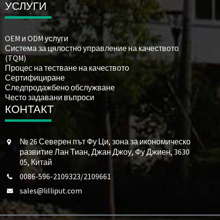
УСЛУГИ
OEM и ODM услуги
Система за цялостно управление на качеството
(TQM)
Процес на тестване на качеството
Сертифициране
Следпродажбено обслужване
Често задавани въпроси
КОНТАКТ
№ 26 Северен път Фу Ци, зона за икономическо
развитие Лан Тиан, Джан Джоу, Фу Джиен, 3630
05, Китай
0086-596-2109323/2109661
sales@lilliput.com