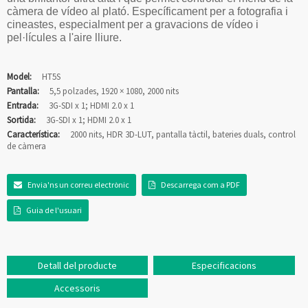
càmera de vídeo al plató. Específicament per a fotografia i
cineastes, especialment per a gravacions de vídeo i
pel·lícules a l'aire lliure.
Model:
HT5S
Pantalla:
5,5 polzades, 1920 × 1080, 2000 nits
Entrada:
3G-SDI x 1; HDMI 2.0 x 1
Sortida:
3G-SDI x 1; HDMI 2.0 x 1
Característica:
2000 nits, HDR 3D-LUT, pantalla tàctil, bateries duals, control
de càmera
Envia'ns un correu electrònic
Descarrega com a PDF
Guia de l'usuari
Detall del producte
Especificacions
Accessoris