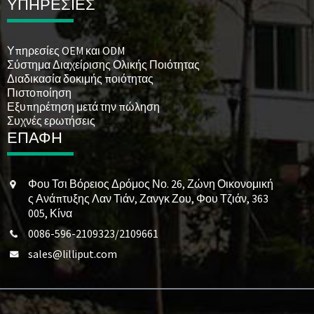
ΥΠΗΡΕΣΙΕΣ
Υπηρεσίες OEM και ODM
Σύστημα Διαχείρισης Ολικής Ποιότητας
Διαδικασία δοκιμής ποιότητας
Πιστοποίηση
Εξυπηρέτηση μετά την πώληση
Συχνές ερωτήσεις
ΕΠΑΦΗ
Φου Τσι Βόρειος Δρόμος Νο. 26, Ζώνη Οικονομική
ς Ανάπτυξης Λαν Τιάν, Ζανγκ Ζου, Φου Τζιάν, 363
005, Κίνα
0086-596-2109323/2109661
sales@lilliput.com