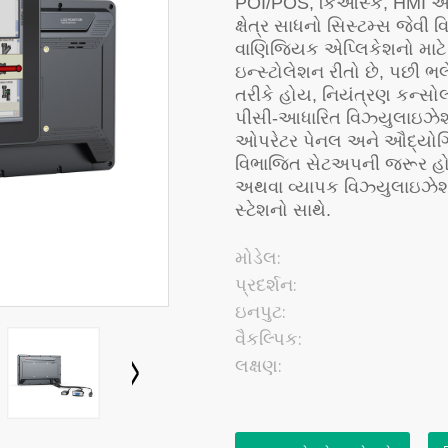
POI/POS, કિઓસ્ક, HMI અને
ક્ષેત્ર સાધનો સિસ્ટમ્સ જે
વાણિજ્યિક એપ્લિકેશનો માટે 
ઇન્સ્ટોલેશન રીતો છે, પછી ભલ
તરીકે હોય, નિયંત્રણ કન્સો
પીસી-આધારિત વિઝ્યુલાઇઝેશ
ઓપરેટર પેનલ અને ઔદ્યોગિ
વિભાજિત સેટઅપની જરૂર હોય
અથવા વ્યાપક વિઝ્યુલાઇઝેશ
સ્ટેશનો સાથે.
મોડેલ:
પ્રદર્શન:
ઇનપુટ:
વૈકલ્પિક:
લક્ષણ: