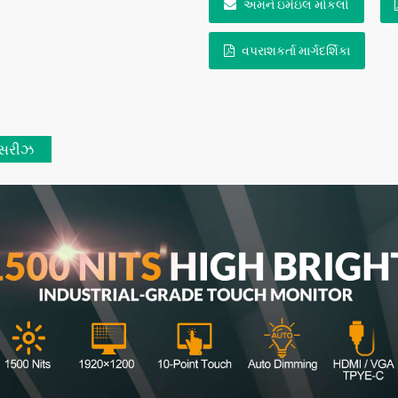
અમને ઇમેઇલ મોકલો
વપરાશકર્તા માર્ગદર્શિકા
સરીઝ