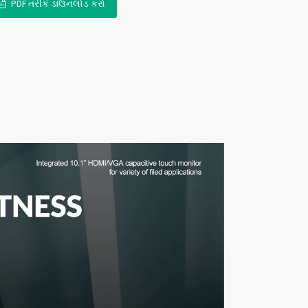
PDF તરીકે ડાઉનલોડ કરો