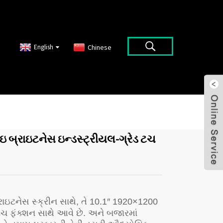
English
Chinese
ઇ બ્રાઇટનેસ ઇન્ડસ્ટ્રીયલ-ગ્રેડ ટચ
ાઇટનેસ સ્ક્રીન સાથે, તે 10.1″ 1920×1200
ટચ ફંક્શન સાથે આવે છે. અને બજારમાં