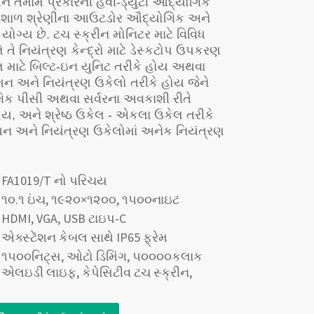
 તમામ પ્રકારની હેવી-ડ્યુટી ઔદ્યોગિક
વી વિશાળ શ્રેણીના આઉટડોર ઔદ્યોગિક અને
યોગ્ય છે. ટચ સ્ક્રીન મોનિટર માટે વિવિધ
ે તે નિયંત્રણ કેન્દ્રો માટે ડેસ્કટોપ ઉપકરણ
લ માટે બિલ્ટ-ઇન યુનિટ તરીકે હોય અથવા
ન અને નિયંત્રણ ઉકેલો તરીકે હોય જેને
ક પીસી અથવા સર્વરના અવકાશી રીતે
, અને શ્રેષ્ઠ ઉકેલ - એકલા ઉકેલ તરીકે
ન અને નિયંત્રણ ઉકેલોમાં અનેક નિયંત્રણ
FA1019/T નો પરિચય
૧૦.૧ ઇંચ, ૧૯૨૦×૧૨૦૦, ૧૫૦૦નાઇટ
HDMI, VGA, USB ટાઇપ-C
એક્સ્ટેંશન કેબલ સાથે IP65 ફ્રેમ
૧૫૦૦નિટ્સ, ઓટો ડિમિંગ, ૫૦૦૦૦કલાક
એલઇડી લાઇફ, કેપેસિટીવ ટચ સ્ક્રીન,