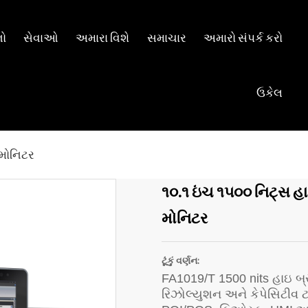
નો
સેવાઓ
અમારા વિશે
સમાચાર
અમારો સંપર્ક કરો
ઉકેલ
 મોનિટર
૧૦.૧ ઇંચ ૧૫૦૦ નિટ્સ હા
મોનિટર
ટૂંકું વર્ણન:
FA1019/T 1500 nits હાઇ બ્ર
રિઝોલ્યુશન અને કેપેસિટીવ 