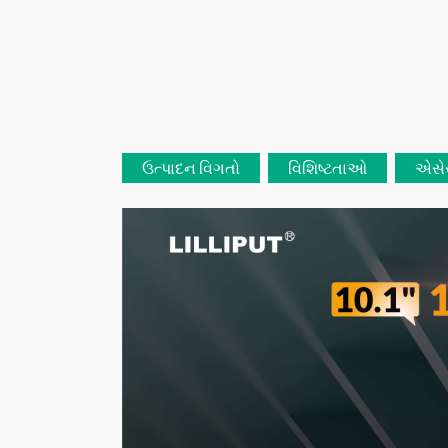
ઉત્પાદન વિગતો
વિશિષ્ટતાઓ
એસે