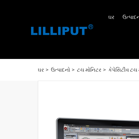
ઘર
ઉત્પાદ
ઘર
ઉત્પાદનો
ટચ મોનિટર
કેપેસિટીવ ટચ