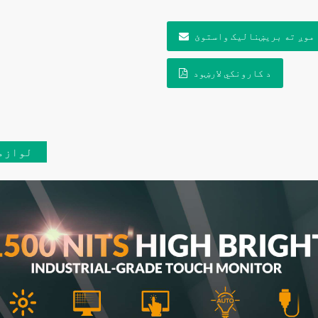
موږ ته بریښنالیک واستوئ
د کارونکي لارښود
لوازم