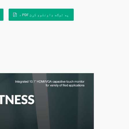
د PDF په توګه ډاونلوډ کړئ