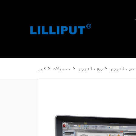
مس مانیټر
ټچ مانیټر
محصولات
کور