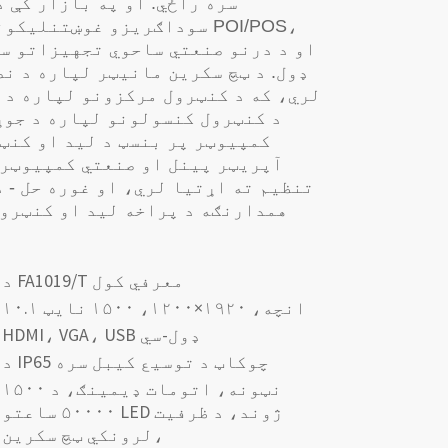
سره راځي. او په بازار کې 
سوداګریزو غوښتنلیکونو لپا
ډول. د ټچ سکرین مانیټر لپاره د نص
لري، که د کنټرول مرکزونو لپاره د 
د کنټرول کنسولونو لپاره د جوړ 
کمپیوټر پر بنسټ د لید او کنټ
آپریټر پینل او صنعتي کمپیوټر 
تنظیم ته اړتیا لري، او غوره حل - د
همدارنګه د پراخه لید او کنټرول
د FA1019/T معرفي کول
۱۰.۱ انچه، ۱۹۲۰×۱۲۰۰، ۱۵۰۰ نایټ
HDMI، VGA، USB ډول-سي
د IP65 چوکاټ د توسیع کیبل سره
۱۵۰۰ نټونه، اتومات ډیمینګ، د
۵۰۰۰۰ ساعتو LED ژوند، د ظرفیت
لرونکي ټچ سکرین،