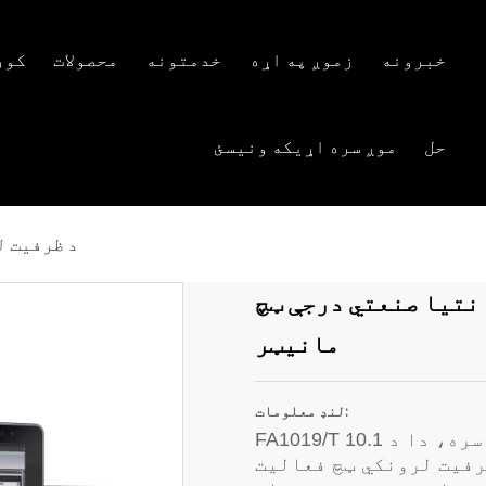
خبرونه
زموږ په اړه
خدمتونه
محصولات
کور
حل
موږ سره اړیکه ونیسئ
د ظرفیت ل
ټ لوړ روښانتیا صنعتي درجې ټچ
مانیټر
لنډ معلومات:
FA1019/T د 1500 نټس لوړ روښانتیا سکرین سره، دا د 10.1
ن او د ظرفیت لرونکي ټچ فعالیت