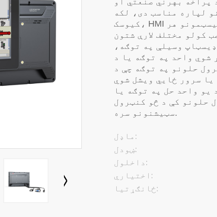
د پراخه بهرني صنعتي او
ره مناسب دی، لکه POI/POS،
کیوسک، HMI او د درنو صنعتي ساحوي تجهیزاتو سیسټمونو هر
ب کولو مختلف لارې شتون
ډیسټاپ وسیلې په توګه،
شوي واحد په توګه یا د
رول حلونو په توګه چې د
یا سرور ځایي ویشل شوي
 یو واحد حل په توګه یا
 حلونو کې د څو کنټرول
سټیشنونو سره.
ماډل:
ښودل:
داخلول:
اختیاري:
ځانګړتیا: