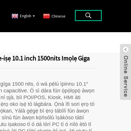
English
Chinese
e-iṣẹ 10.1 inch 1500nits Imọlẹ Giga
 gíga 1500 nits, ó wá pẹ̀lú ìpinnu 10.1″
n capacitive. Ó sì dára fún ọ̀pọ̀lọpọ̀ àwọn
wò ní ọjà, bíi POI/POS, Kiosk, HMI àti
ọ oko iṣẹ́ tó lágbára. Ọ̀nà ìfi sori ẹrọ tó
ọ́kan, Yálà gẹ́gẹ́ bí ẹ̀rọ tábìlì fún àwọn
a ṣe sínú fún àwọn kọ́ńsólù ìṣàkóso tàbí
tu iṣakoso tí ó dá lórí PC tí ó nílò ètò tí