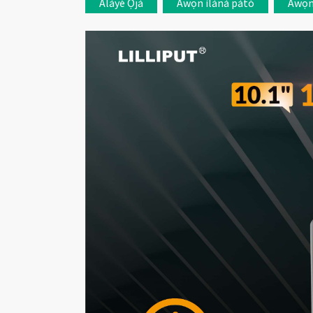
Àlàyé Ọjà
Àwọn ìlànà pàtó
Àwọn 