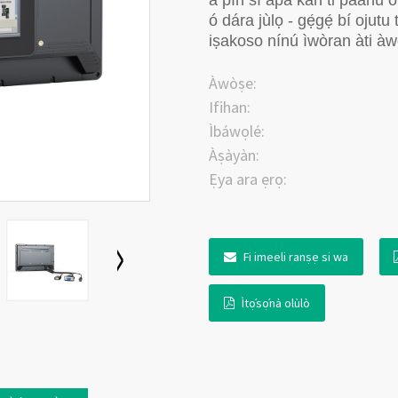
a pín sí apá kan ti páànù oní
ó dára jùlọ - gẹ́gẹ́ bí ojutu 
iṣakoso nínú ìwòran àti àw
Àwòṣe:
Ifihan:
Ìbáwọlé:
Àṣàyàn:
Ẹya ara ẹrọ:
Fi imeeli ranṣẹ si wa
Ìtọ́sọ́nà olùlò