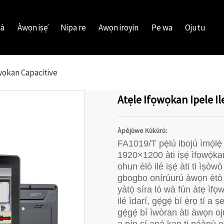
jà
Àwọn iṣẹ́
Nipa re
Awọn iroyin
Pe wa
Ojutu
wọkan Capacitive
Atẹle Ifọwọkan Ipele Il
Àpèjúwe Kúkúrú:
FA1019/T pẹ̀lú ibojú ìmọ́lẹ̀
1920×1200 àti iṣẹ́ ìfọwọ́ka
ohun èlò ilé iṣẹ́ àti ti ìṣò
gbogbo onírúurú àwọn ètò ẹ̀r
yàtọ̀ síra ló wà fún àtẹ ìfọw
ilé ìdarí, gẹ́gẹ́ bí ẹ̀rọ tí 
gẹ́gẹ́ bí ìwòran àti àwọn oju