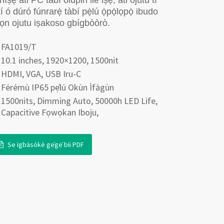
ṣẹ́ àti PC tàbí olupin ilé iṣẹ́, àti ojutu tí
tí ó dúró fúnrarẹ̀ tàbí pẹ̀lú ọ̀pọ̀lọpọ̀ ibudo
ọn ojutu iṣakoso gbígbòòrò.
FA1019/T
10.1 inches, 1920×1200, 1500nit
HDMI, VGA, USB Iru-C
Férémù IP65 pẹ̀lú Okùn Ìfàgùn
1500nits, Dimming Auto, 50000h LED Life,
Capacitive Fọwọkan Iboju,
Ṣe ìgbàsókè gẹ́gẹ́ bíi PDF