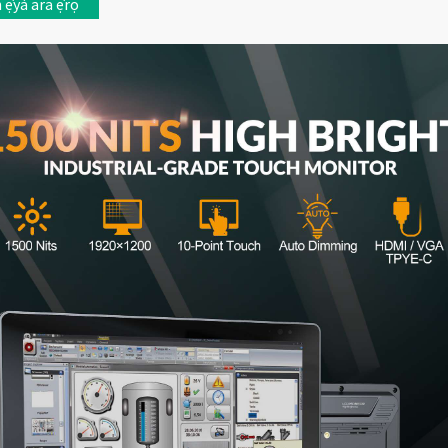
ẹ̀yà ara ẹ̀rọ