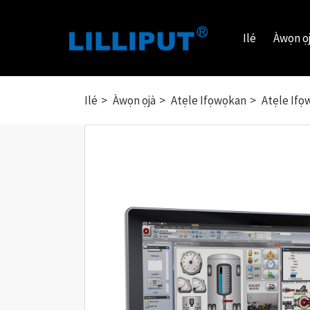
Ilé
Àwọn ọ
Ilé
Àwọn ọjà
Atẹle Ifọwọkan
Atẹle Ifọ