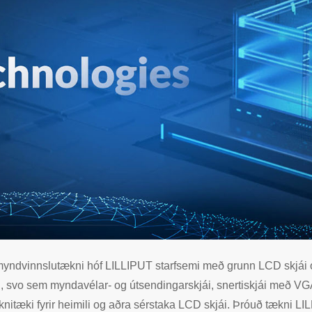
yndvinnslutækni hóf LILLIPUT starfsemi með grunn LCD skjái og 
, svo sem myndavélar- og útsendingarskjái, snertiskjái með VGA/
rknitæki fyrir heimili og aðra sérstaka LCD skjái. Þróuð tækni L