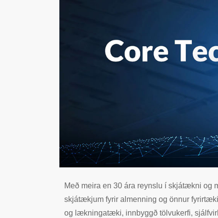
Með meira en 30 ára reynslu í skjátækni og m
skjátækjum fyrir almenning og önnur fyrirtæki
og lækningatæki, innbyggð tölvukerfi, sjálfvi