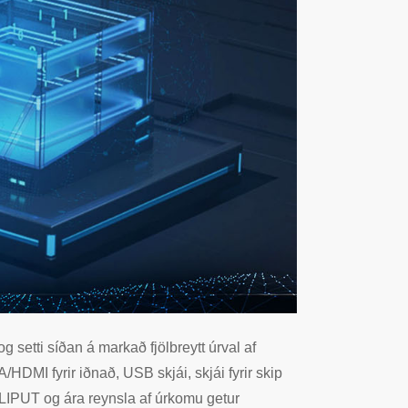
setti síðan á markað fjölbreytt úrval af
HDMI fyrir iðnað, USB skjái, skjái fyrir skip
ILLIPUT og ára reynsla af úrkomu getur