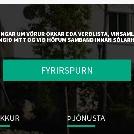
INGAR UM VÖRUR OKKAR EÐA VERÐLISTA, VINSAML
NGIÐ ÞITT OG VIÐ HÖFUM SAMBAND INNAN SÓLARH
FYRIRSPURN
OKKUR
ÞJÓNUSTA