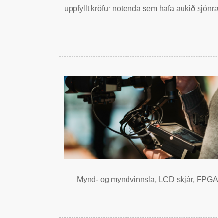
uppfyllt kröfur notenda sem hafa aukið sjónr
Mynd- og myndvinnsla, LCD skjár, FPGA