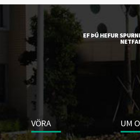
EF ÞÚ HEFUR SPURN
NETFA
VÖRA
UM 