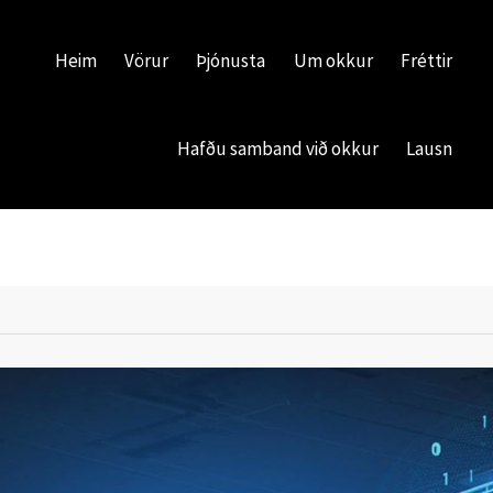
Heim
Vörur
Þjónusta
Um okkur
Fréttir
Hafðu samband við okkur
Lausn