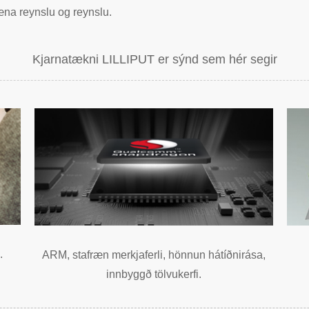
æna reynslu og reynslu.
Kjarnatækni LILLIPUT er sýnd sem hér segir
.
ARM, stafræn merkjaferli, hönnun hátíðnirása,
innbyggð tölvukerfi.