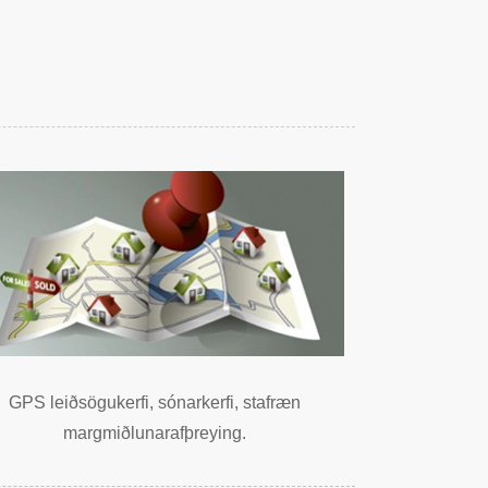
GPS leiðsögukerfi, sónarkerfi, stafræn
margmiðlunarafþreying.