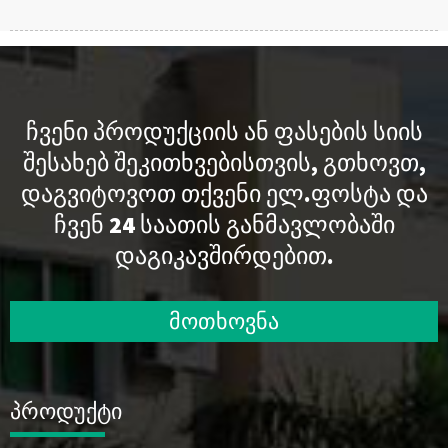
ᲩᲕᲔᲜᲘ ᲞᲠᲝᲓᲣᲥᲪᲘᲘᲡ ᲐᲜ ᲤᲐᲡᲔᲑᲘᲡ ᲡᲘᲘᲡ
ᲨᲔᲡᲐᲮᲔᲑ ᲨᲔᲙᲘᲗᲮᲕᲔᲑᲘᲡᲗᲕᲘᲡ, ᲒᲗᲮᲝᲕᲗ,
ᲓᲐᲒᲕᲘᲢᲝᲕᲝᲗ ᲗᲥᲕᲔᲜᲘ ᲔᲚ.ᲤᲝᲡᲢᲐ ᲓᲐ
ᲩᲕᲔᲜ 24 ᲡᲐᲐᲗᲘᲡ ᲒᲐᲜᲛᲐᲕᲚᲝᲑᲐᲨᲘ
ᲓᲐᲒᲘᲙᲐᲕᲨᲘᲠᲓᲔᲑᲘᲗ.
მოთხოვნა
პროდუქტი