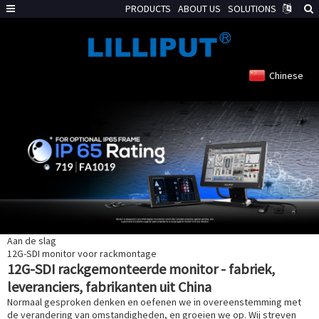
PRODUCTS
ABOUT US
SOLUTIONS
Chinese
Aan de slag
12G-SDI monitor voor rackmontage
12G-SDI rackgemonteerde monitor - fabriek,
leveranciers, fabrikanten uit China
Normaal gesproken denken en oefenen we in overeenstemming met
de verandering van omstandigheden, en groeien we op. Wij streven