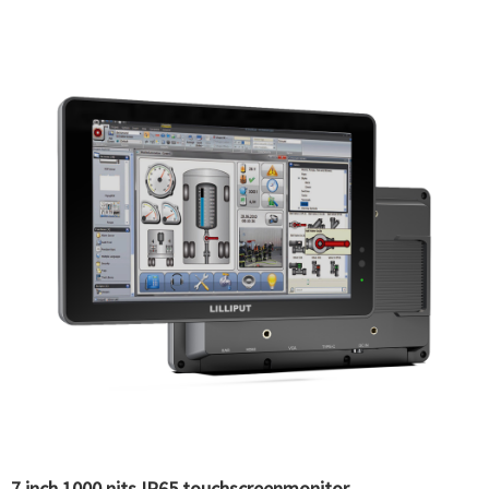
7 inch 1000 nits IP65 touchscreenmonitor