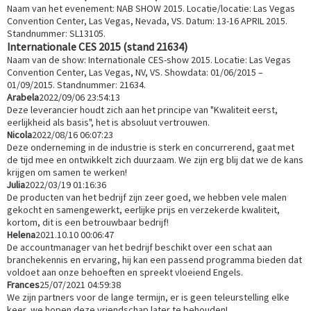
Naam van het evenement: NAB SHOW 2015. Locatie/locatie: Las Vegas
Convention Center, Las Vegas, Nevada, VS. Datum: 13-16 APRIL 2015.
Standnummer: SL13105.
Internationale CES 2015 (stand 21634)
Naam van de show: Internationale CES-show 2015. Locatie: Las Vegas
Convention Center, Las Vegas, NV, VS. Showdata: 01/06/2015 –
01/09/2015. Standnummer: 21634.
Arabela
2022/09/06 23:54:13
Deze leverancier houdt zich aan het principe van "Kwaliteit eerst,
eerlijkheid als basis", het is absoluut vertrouwen.
Nicola
2022/08/16 06:07:23
Deze onderneming in de industrie is sterk en concurrerend, gaat met
de tijd mee en ontwikkelt zich duurzaam. We zijn erg blij dat we de kans
krijgen om samen te werken!
Julia
2022/03/19 01:16:36
De producten van het bedrijf zijn zeer goed, we hebben vele malen
gekocht en samengewerkt, eerlijke prijs en verzekerde kwaliteit,
kortom, dit is een betrouwbaar bedrijf!
Helena
2021.10.10 00:06:47
De accountmanager van het bedrijf beschikt over een schat aan
branchekennis en ervaring, hij kan een passend programma bieden dat
voldoet aan onze behoeften en spreekt vloeiend Engels.
Frances
25/07/2021 04:59:38
We zijn partners voor de lange termijn, er is geen teleurstelling elke
keer, we hopen deze vriendschap later te behouden!