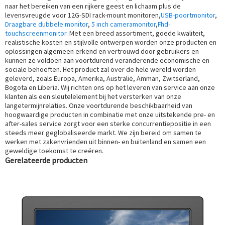
naar het bereiken van een rijkere geest en lichaam plus de
levensvreugde voor 12G-SDI rack-mount monitoren,
USB-poortmonitor
,
Draagbare dubbele monitor
,
5 inch cameramonitor
,
Fhd-
touchscreenmonitor
. Met een breed assortiment, goede kwaliteit,
realistische kosten en stijlvolle ontwerpen worden onze producten en
oplossingen algemeen erkend en vertrouwd door gebruikers en
kunnen ze voldoen aan voortdurend veranderende economische en
sociale behoeften. Het product zal over de hele wereld worden
geleverd, zoals Europa, Amerika, Australië, Amman, Zwitserland,
Bogota en Liberia. Wij richten ons op het leveren van service aan onze
klanten als een sleutelelement bij het versterken van onze
langetermijnrelaties. Onze voortdurende beschikbaarheid van
hoogwaardige producten in combinatie met onze uitstekende pre- en
after-sales service zorgt voor een sterke concurrentiepositie in een
steeds meer geglobaliseerde markt. We zijn bereid om samen te
werken met zakenvrienden uit binnen- en buitenland en samen een
geweldige toekomst te creëren.
Gerelateerde producten