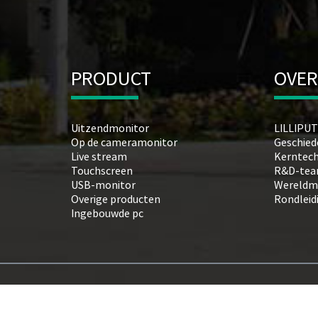
PRODUCT
OVER
Uitzendmonitor
LILLIPUT
Op de cameramonitor
Geschied
Live stream
Kerntec
Touchscreen
R&D-te
USB-monitor
Wereldm
Overige producten
Rondleidi
Ingebouwde pc