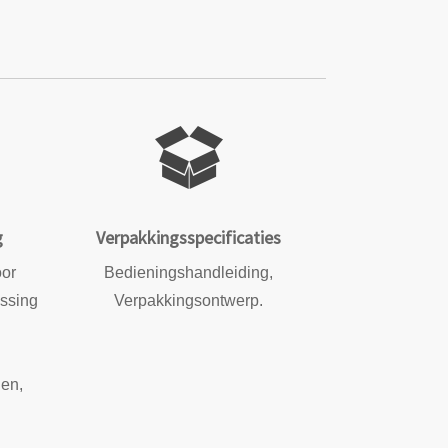
g
Verpakkingsspecificaties
oor
Bedieningshandleiding,
ssing
Verpakkingsontwerp.
gen,