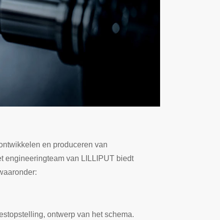
 ontwikkelen en produceren van
t engineeringteam van LILLIPUT biedt
waaronder:
estopstelling, ontwerp van het schema.