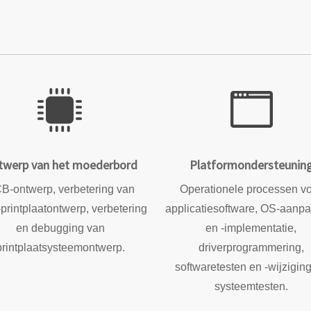
twerp van het moederbord
Platformondersteunin
B-ontwerp, verbetering van
Operationele processen v
rintplaatontwerp, verbetering
applicatiesoftware, OS-aanpa
en debugging van
en -implementatie,
printplaatsysteemontwerp.
driverprogrammering,
softwaretesten en -wijzigin
systeemtesten.