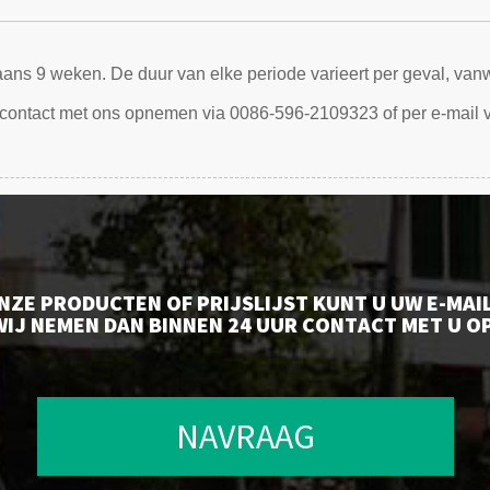
gaans 9 weken. De duur van elke periode varieert per geval, van
 contact met ons opnemen via 0086-596-2109323 of per e-mail v
NZE PRODUCTEN OF PRIJSLIJST KUNT U UW E-MAI
WIJ NEMEN DAN BINNEN 24 UUR CONTACT MET U OP
NAVRAAG