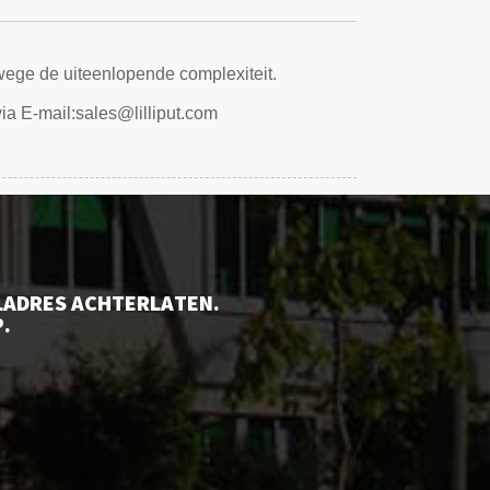
wege de uiteenlopende complexiteit.
ia E-mail:
sales@lilliput.com
LADRES ACHTERLATEN.
.