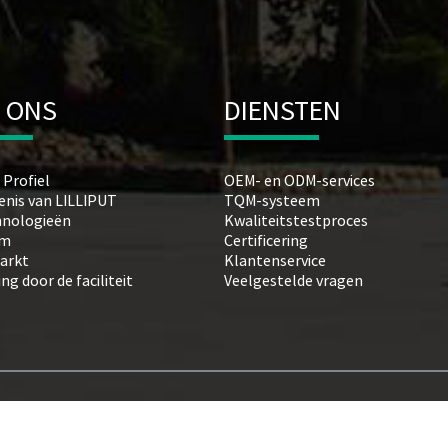
 ONS
DIENSTEN
 Profiel
OEM- en ODM-services
enis van LILLIPUT
TQM-systeem
hnologieën
Kwaliteitstestproces
am
Certificering
arkt
Klantenservice
ng door de faciliteit
Veelgestelde vragen
© Copyright - 1993-2026 LILLIPUT: Alle rechten voorbehouden.