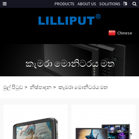
PRODUCTS
ABOUT US
SOLUTIONS
Chinese
කැමරා මොනිටරය මත
මුල් පිටුව
නිෂ්පාදන
කැමරා මොනිටරය මත