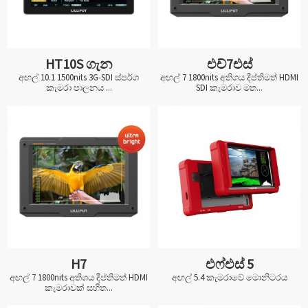
HT10S ගැන
එච්7එස්
අඟල් 10.1 1500nits 3G-SDI ස්පර්ශ
අඟල් 7 1800nits අතිශය දීප්තිමත් HDMI
කැමරා පාලනය ...
SDI කැමරාව මත...
H7
එෆ්එස් 5
අඟල් 7 1800nits අතිශය දීප්තිමත් HDMI
අඟල් 5.4 කැමරාවේ මොනිටරය
කැමරාවක් සහිත...