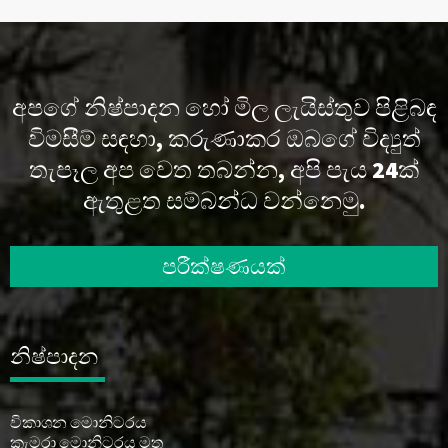
අපගේ නිෂ්පාදන හෝ මිල ලැයිස්තුව පිළිබඳ
විමසීම් සඳහා, කරුණාකර ඔබගේ විද්‍යුත්
තැපෑල අප වෙත තබන්න, අපි පැය 24ක්
ඇතුළත සම්බන්ධ වන්නෙමු.
පරීක්ෂණයක්
නිෂ්පාදන
විකාශන මොනිටරය
කැමරා මොනිටරය මත