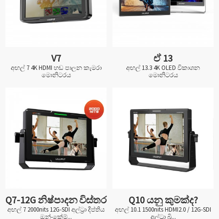
V7
ඒ 13
අඟල් 7 4K HDMI හඬ පාලන කැමරා
අඟල් 13.3 4K OLED විකාශන
මොනිටරය
මොනිටරය
Q7-12G නිෂ්පාදන විස්තර
Q10 යනු කුමක්ද?
අඟල් 7 2000nits 12G-SDI අල්ට්‍රා දීප්තිය
අඟල් 10.1 1500nits HDMI2.0 / 12G-SDI
ඔන්-කේම්...
අල්ට්‍රා බ්‍රි...