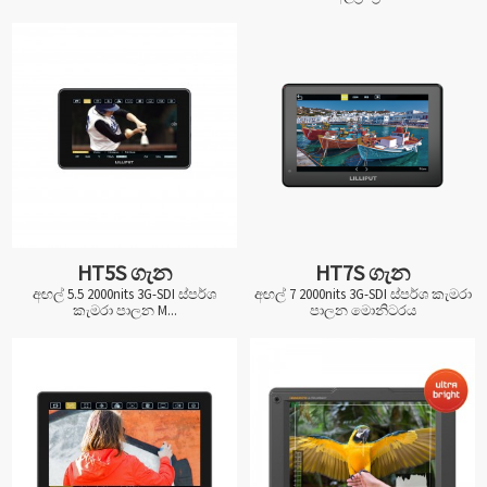
HT5S ගැන
HT7S ගැන
අඟල් 5.5 2000nits 3G-SDI ස්පර්ශ
අඟල් 7 2000nits 3G-SDI ස්පර්ශ කැමරා
කැමරා පාලන M...
පාලන මොනිටරය