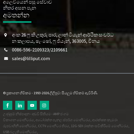
අලෙවියෙන් පසු සේවාව
නිතර අසන පැන
අමතන්න
අංක 26 ෆු කි උතුරු පාර, ලාන් ටියැන් ආර්ථික සංවර්ධ
න කලාපය, ෂැං ෂෝ, ෆු ජියෑන්, 363005, චීනය
0086-596-2109323/2109661
sales@lilliput.com
© ප්‍රකාශන හිමිකම - 1993-2026 ලිලිපුට්: සියලුම හිමිකම් ඇවිරිණි.
උණුසුම් නිෂ්පාදන
-
අඩවි සිතියම
-
AMP ජංගම
විකාශන මොනිටරය
,
අධෝරක්ත පැනල ස්පර්ශ මොනිටරය
,
ආරක්ෂක කැමරා
රූපවාහිනී මොනිටරය
,
CCTV මොනිටර තිරය
,
12G-SDI රාක්ක-සවිකිරීමේ මොනිටරය
,
USB බලැති මොනිටරය
,