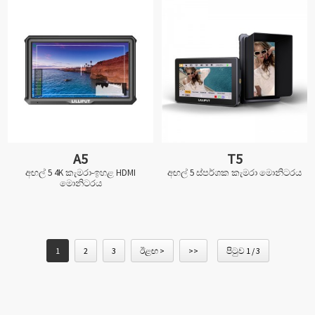
A5
T5
අඟල් 5 4K කැමරා-ඉහළ HDMI
අඟල් 5 ස්පර්ශක කැමරා මොනිටරය
මොනිටරය
1
2
3
ඊළඟ >
>>
පිටුව 1 / 3