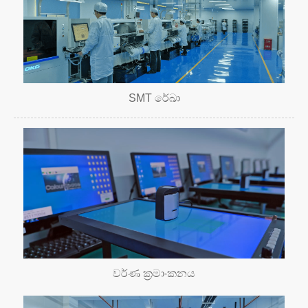
SMT රේඛා
වර්ණ ක්‍රමාංකනය