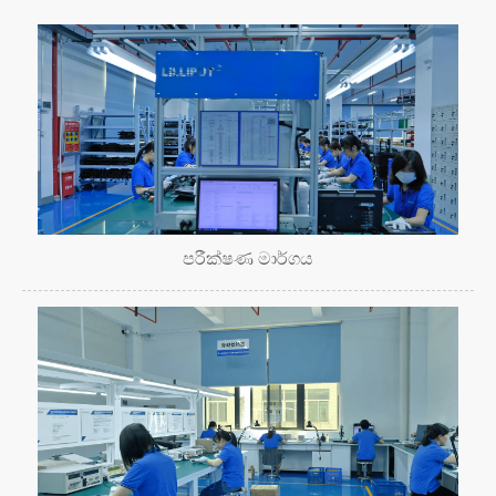
පරීක්ෂණ මාර්ගය