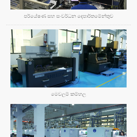
පර්යේෂණ සහ සංවර්ධන දෙපාර්තමේන්තුව
මෙවලම් කම්හල