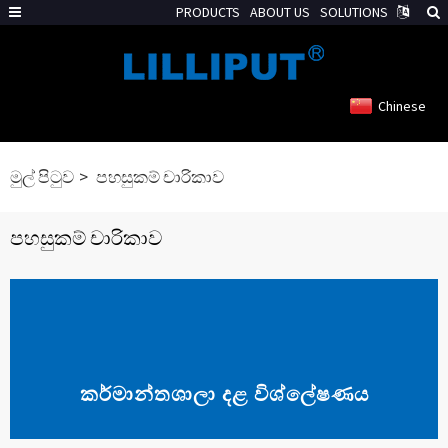
PRODUCTS
ABOUT US
SOLUTIONS
Chinese
මුල් පිටුව
පහසුකම් චාරිකාව
පහසුකම් චාරිකාව
කර්මාන්තශාලා දළ විශ්ලේෂණය