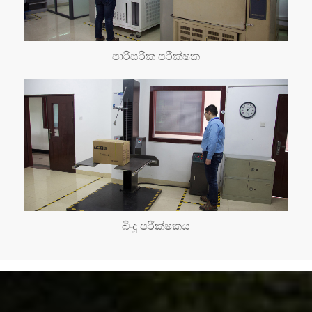
පාරිසරික පරීක්ෂක
බිංදු පරීක්ෂකය