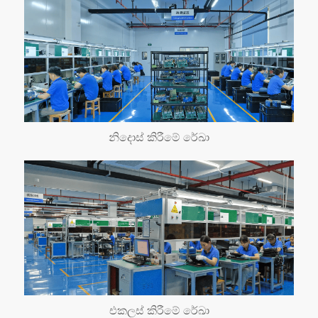
නිදොස් කිරීමේ රේඛා
එකලස් කිරීමේ රේඛා