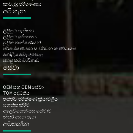
කාවැද්දූ පරිගණකය
අපි ගැන
ලිලිපුට් පැතිකඩ
ලිලිපුට් ඉතිහාසය
මූලික තාක්ෂණයන්
පර්යේෂණ සහ සංවර්ධන කණ්ඩායම
ගෝලීය වෙළඳපොළ
පහසුකම් චාරිකාව
සේවා
OEM සහ ODM සේවා
TQM පද්ධතිය
තත්ත්ව පරීක්ෂණ ක්‍රියාවලිය
සහතික කිරීම
අලෙවියෙන් පසු සේවාව
නිතර අසන පැන
අමතන්න