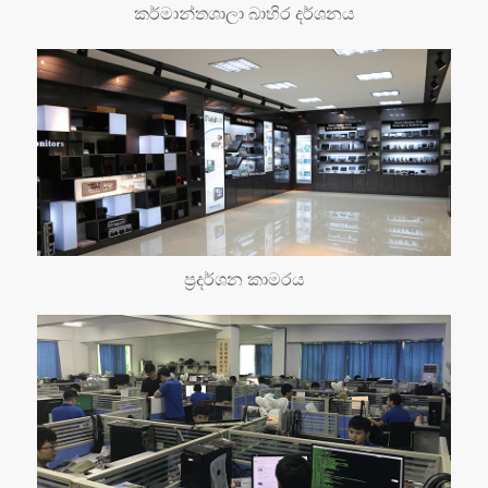
කර්මාන්තශාලා බාහිර දර්ශනය
ප්‍රදර්ශන කාමරය