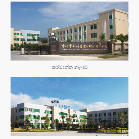
කර්මාන්ත ශාලාව