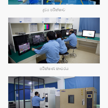
ද්‍රව්‍ය පරීක්ෂාව
පරීක්ෂණ කාමරය