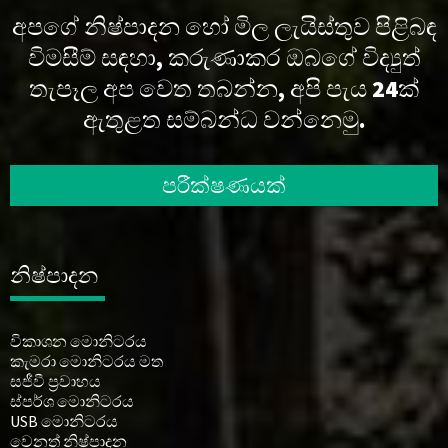
අපගේ නිෂ්පාදන හෝ මිල ලැයිස්තුව පිළිබඳ
විමසීම් සඳහා, කරුණාකර ඔබගේ විද්‍යුත්
තැපෑල අප වෙත තබන්න, අපි පැය 24ක්
ඇතුළත සම්බන්ධ වන්නෙමු.
පරීක්ෂණයක්
නිෂ්පාදන
විකාශන මොනිටරය
කැමරා මොනිටරය මත
සජීවී ප්‍රවාහය
ස්පර්ශ මොනිටරය
USB මොනිටරය
වෙනත් නිෂ්පාදන