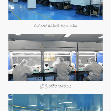
එන්නත් කිරීමේ බලාගාරය
දූවිලි රහිත කාමරය