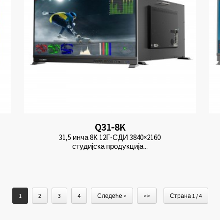
Q31-8K
31,5 инча 8К 12Г-СДИ 3840×2160
студијска продукција...
1
2
3
4
Следеће >
>>
Страна 1 / 4