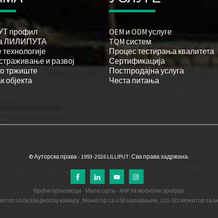
Т профил
OEM и ODM услуге
ја ЛИЛИПУТА
TQM систем
 технологије
Процес тестирања квалитета
истраживање и развој
Сертификација
о тржиште
Постпродајна услуга
к објекта
Честа питања
© Ауторска права - 1993-2026 LILLIPUT: Сва права задржана.
Врући производи
-
Мапа сајта
-
AMP за мобилне уређаје
нитор за безбедносну камеру
,
Монитор са USB напајањем
,
12G-SDI монитор за м