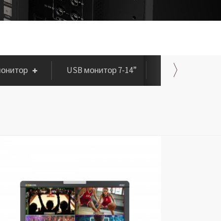
монитор
USB монитор 7-14”
Остали произв