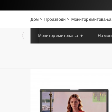
Дом
Производи
Монитор емитовања
Монитор емитовања
На мон