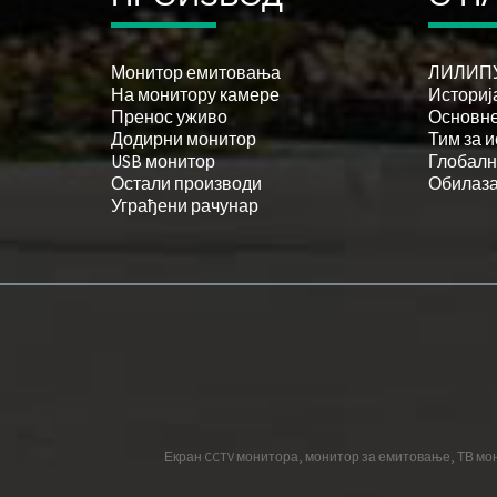
Монитор емитовања
ЛИЛИПУ
На монитору камере
Истори
Пренос уживо
Основне
Додирни монитор
Тим за 
USB монитор
Глобалн
Остали производи
Обилаза
Уграђени рачунар
Екран CCTV монитора
,
монитор за емитовање
,
ТВ мо