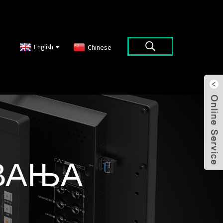
English
Chinese
ВАЊА