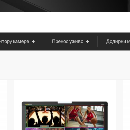
итору камере
Пренос уживо
Додирни 