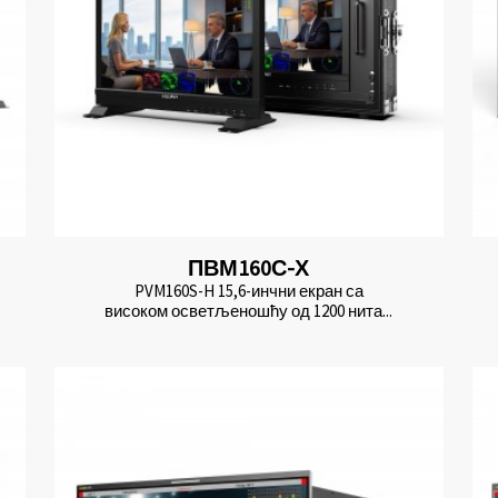
ПВМ160С-Х
PVM160S-H 15,6-инчни екран са
високом осветљеношћу од 1200 нита...