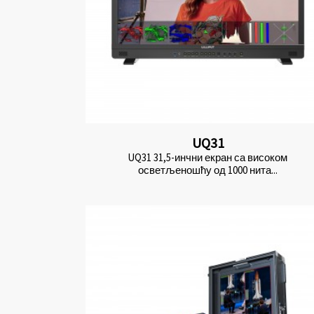
UQ31
UQ31 31,5-инчни екран са високом
осветљеношћу од 1000 нита...