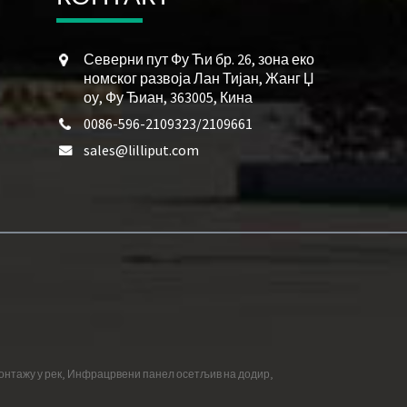
Северни пут Фу Ћи бр. 26, зона еко
номског развоја Лан Тијан, Жанг Џ
оу, Фу Ђиан, 363005, Кина
0086-596-2109323/2109661
sales@lilliput.com
онтажу у рек
,
Инфрацрвени панел осетљив на додир
,