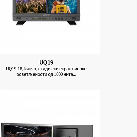
UQ19
UQ19-18,4 инча, студијски екран високе
осветљености од 1000 нита...