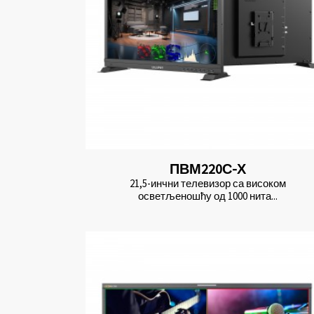
ПВМ220С-Х
21,5-инчни телевизор са високом
осветљеношћу од 1000 нита...