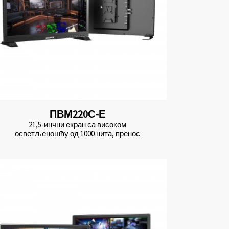
ПВМ220С-Е
21,5-инчни екран са високом
осветљеношћу од 1000 нита, пренос
уживо...