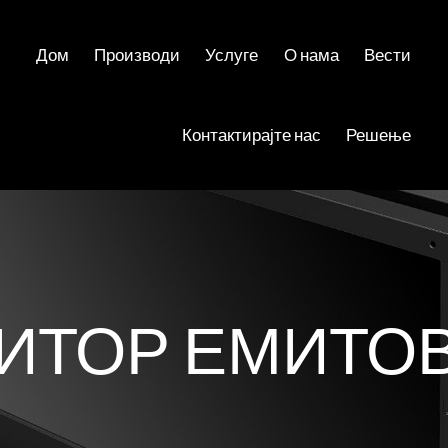
Дом
Производи
Услуге
О нама
Вести
Контактирајте нас
Решење
ИТОР ЕМИТО