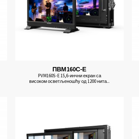
ПВМ160С-Е
PVM160S-E 15,6-инчни екран са
високом осветљеношћу од 1200 нита...