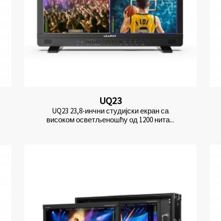
UQ23
UQ23 23,8-инчни студијски екран са
високом осветљеношћу од 1200 нита...