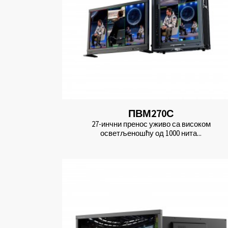
ПВМ270С
27-инчни пренос уживо са високом
осветљеношћу од 1000 нита...