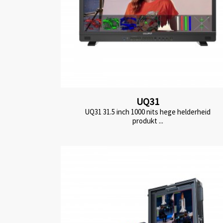
UQ31
UQ31 31.5 inch 1000 nits hege helderheid
produkt ...