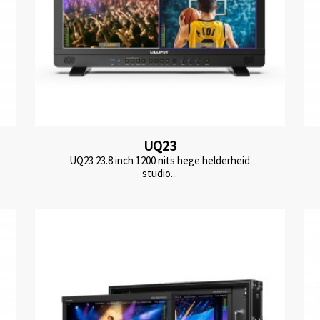
UQ23
UQ23 23.8 inch 1200 nits hege helderheid
studio...