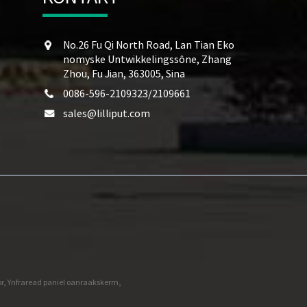
No.26 Fu Qi North Road, Lan Tian Eko
nomyske Untwikkelingssône, Zhang
Zhou, Fu Jian, 363005, Sina
0086-596-2109323/2109661
sales@lilliput.com
r
,
Ynfraread paniel oanraakskerm
,