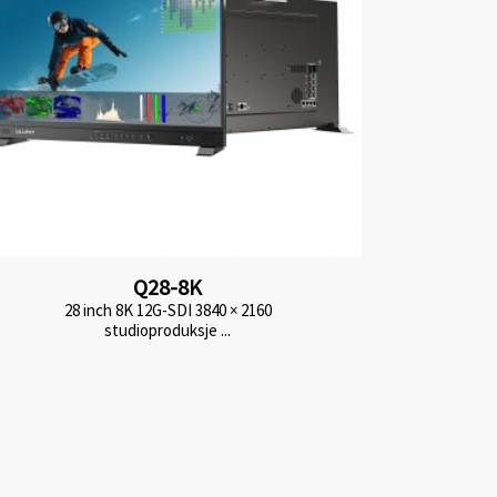
Q28-8K
28 inch 8K 12G-SDI 3840 × 2160
studioproduksje ...