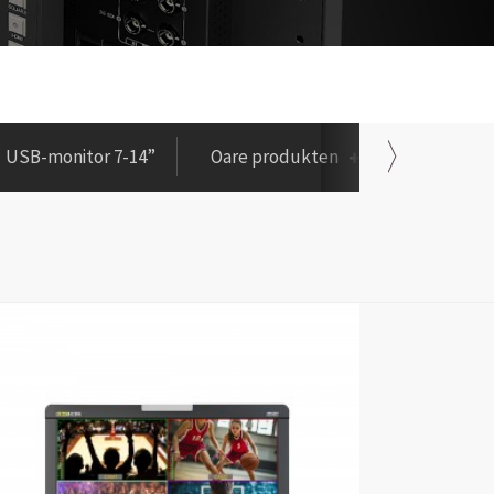
USB-monitor 7-14”
Oare produkten
Ynbêde 