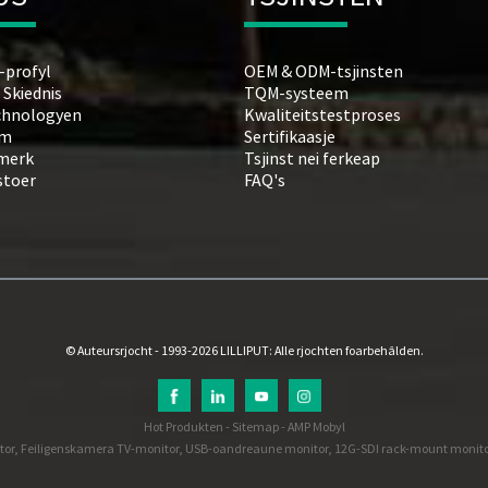
-profyl
OEM & ODM-tsjinsten
 Skiednis
TQM-systeem
chnologyen
Kwaliteitstestproses
am
Sertifikaasje
merk
Tsjinst nei ferkeap
tstoer
FAQ's
© Auteursrjocht - 1993-2026 LILLIPUT: Alle rjochten foarbehâlden.
Hot Produkten
-
Sitemap
-
AMP Mobyl
tor
,
Feiligenskamera TV-monitor
,
USB-oandreaune monitor
,
12G-SDI rack-mount monito