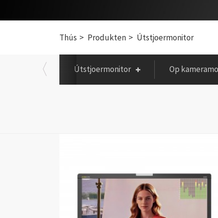
Thús
Produkten
Útstjoermonitor
Útstjoermonitor
Op kameramo