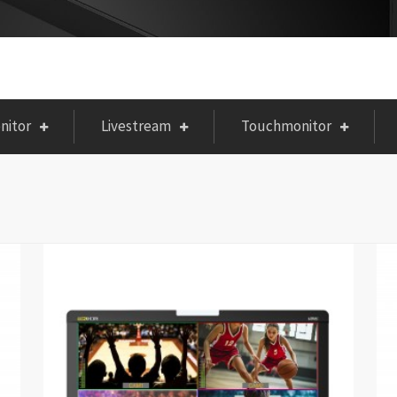
nitor
Livestream
Touchmonitor