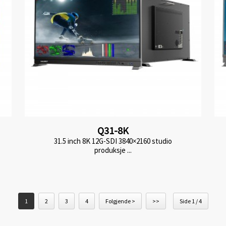
Q31-8K
31.5 inch 8K 12G-SDI 3840×2160 studio
produksje ...
1
2
3
4
Folgjende >
>>
Side 1 / 4