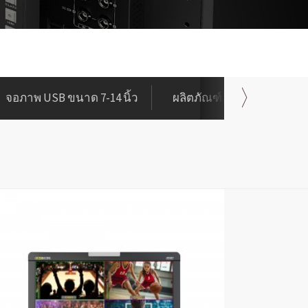
จอภาพ USB ขนาด 7-14 นิ้ว
ผลิตภัณฑ์อื่นๆ
พี