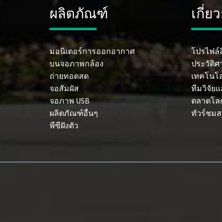
ผลิตภัณฑ์
เกี่ย
มอนิเตอร์การออกอากาศ
โปรไฟล์ล
บนจอภาพกล้อง
ประวัติศ
ถ่ายทอดสด
เทคโนโล
จอสัมผัส
ทีมวิจัย
จอภาพ USB
ตลาดโล
ผลิตภัณฑ์อื่นๆ
ทัวร์ชมส
พีซีฝังตัว