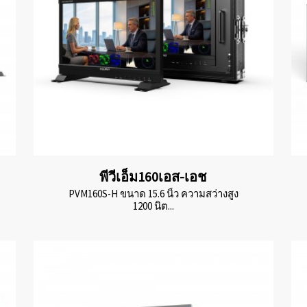
พีวีเอ็ม160เอส-เอช
PVM160S-H ขนาด 15.6 นิ้ว ความสว่างสูง
1200 นิต...