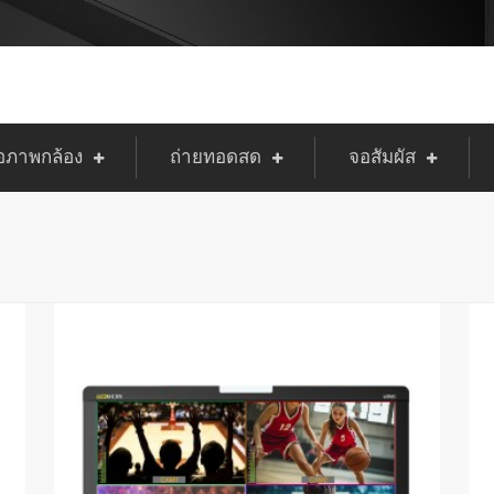
ภาพกล้อง
ถ่ายทอดสด
จอสัมผัส