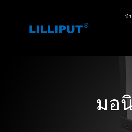
บ้
มอน