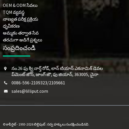
OEM & ODM సేవలు
TQM వ్యవస్థ
నాణ్యత పరీక్ష ప్రక్రియ
ధృవీకరణ
అమ్మకం తర్వాత సేవ
తరచుగా అడిగే ప్రశ్నలు
సంప్రదించండి
నం.26 ఫు క్వి నార్త్ రోడ్, లాన్ టియాన్ ఎకనామిక్ డెవల
ప్‌మెంట్ జోన్, జాంగ్ జౌ, ఫు జియాన్, 363005, చైనా
0086-596-2109323/2109661
sales@lilliput.com
© కాపీరైట్ - 1993-2026 లిల్లిపుట్ : సర్వ హక్కులు సంరక్షించబడినవి.