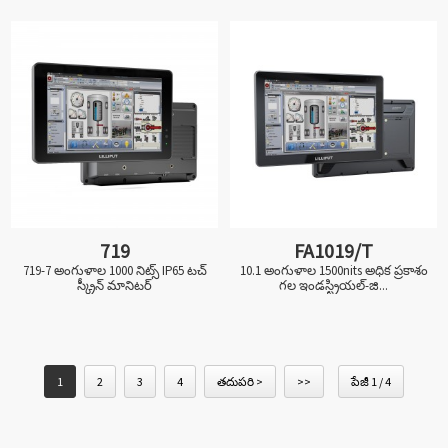
719
FA1019/T
719-7 అంగుళాల 1000 నిట్స్ IP65 టచ్
10.1 అంగుళాల 1500nits అధిక ప్రకాశం
స్క్రీన్ మానిటర్
గల ఇండస్ట్రియల్-జి...
1
2
3
4
తదుపరి >
>>
పేజీ 1 / 4