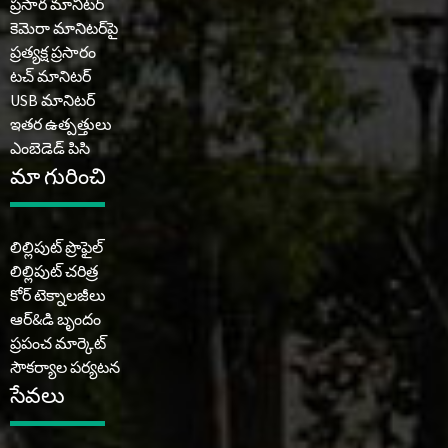
ప్రసార మానిటర్
కెమెరా మానిటర్‌పై
ప్రత్యక్ష ప్రసారం
టచ్ మానిటర్
USB మానిటర్
ఇతర ఉత్పత్తులు
ఎంబెడెడ్ పిసి
మా గురించి
లిల్లిపుట్ ప్రొఫైల్
లిల్లిపుట్ చరిత్ర
కోర్ టెక్నాలజీలు
ఆర్&డి బృందం
ప్రపంచ మార్కెట్
సౌకర్యాల పర్యటన
సేవలు