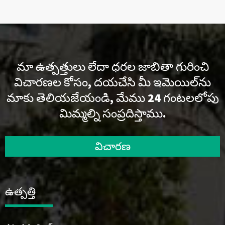
మా ఉత్పత్తులు లేదా ధరల జాబితా గురించి
విచారణల కోసం, దయచేసి మీ ఇమెయిల్‌ను
మాకు తెలియజేయండి, మేము 24 గంటలలోపు
మిమ్మల్ని సంప్రదిస్తాము.
విచారణ
ఉత్పత్తి