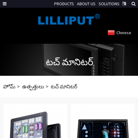
PRODUCTS
ABOUT US
SOLUTIONS
Chinese
టచ్ మానిటర్
హోమ్
ఉత్పత్తులు
టచ్ మానిటర్