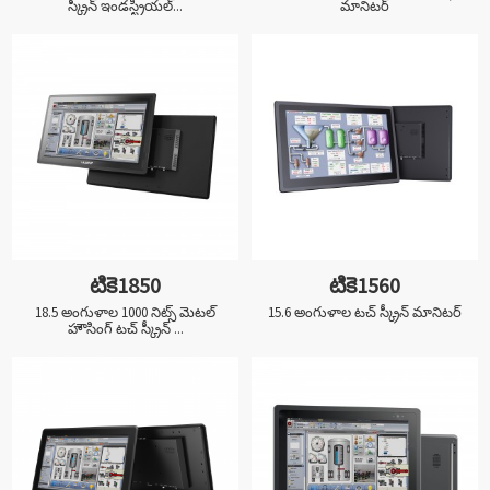
స్క్రీన్ ఇండస్ట్రియల్...
మానిటర్
టికె1850
టికె1560
18.5 అంగుళాల 1000 నిట్స్ మెటల్
15.6 అంగుళాల టచ్ స్క్రీన్ మానిటర్
హౌసింగ్ టచ్ స్క్రీన్ ...