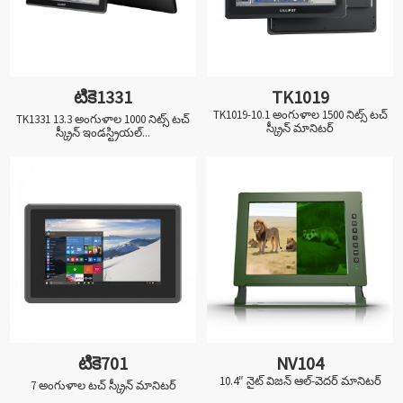
టికె1331
TK1019
TK1019-10.1 అంగుళాల 1500 నిట్స్ టచ్
TK1331 13.3 అంగుళాల 1000 నిట్స్ టచ్
స్క్రీన్ మానిటర్
స్క్రీన్ ఇండస్ట్రియల్...
టికె701
NV104
10.4″ నైట్ విజన్ ఆల్-వెదర్ మానిటర్
7 అంగుళాల టచ్ స్క్రీన్ మానిటర్