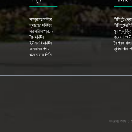
সম্প্রচার মনিটর
লিলিপুট প্র
ক্যামেরা মনিটরে
লিলিপুটের ই
সরাসরি সম্প্রচার
মূল প্রযুক্তি
টাচ মনিটর
গবেষণা ও উন
ইউএসবি মনিটর
বৈশ্বিক বাজা
অন্যান্য পণ্য
সুবিধা পরিদর্
এমবেডেড পিসি
সম্প্রচার মনিটর
,
১২জ