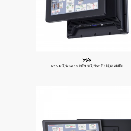
৮১৯
৮১৯-৮ ইঞ্চি ১০০০ নিটস আইপি৬৫ টাচ স্ক্রিন মনিটর