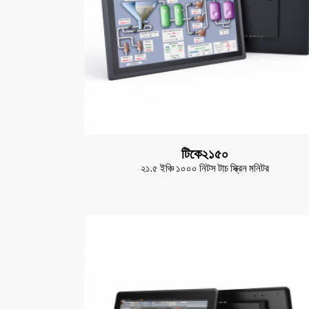
টিকে২১৫০
২১.৫ ইঞ্চি ১০০০ নিটস টাচ স্ক্রিন মনিটর