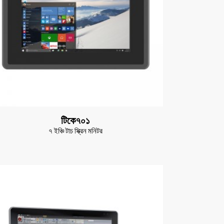
টিকে৭০১
৭ ইঞ্চি টাচ স্ক্রিন মনিটর