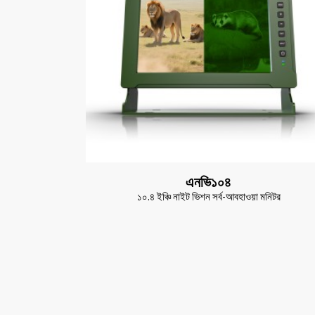
এনভি১০৪
১০.৪ ইঞ্চি নাইট ভিশন সর্ব-আবহাওয়া মনিটর