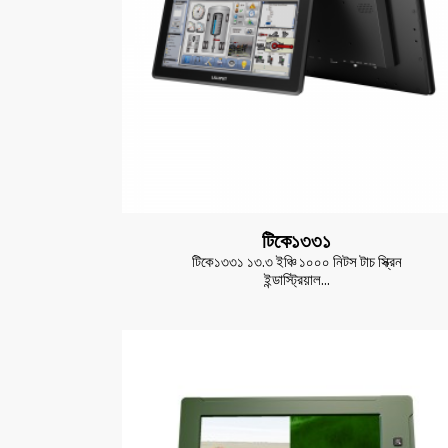
টিকে১৩৩১
টিকে১৩৩১ ১৩.৩ ইঞ্চি ১০০০ নিটস টাচ স্ক্রিন
ইন্ডাস্ট্রিয়াল...