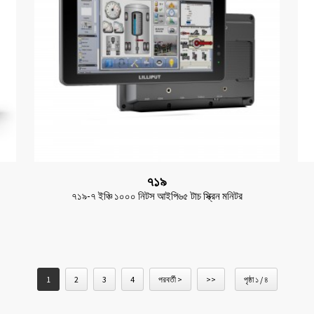
৭১৯
৭১৯-৭ ইঞ্চি ১০০০ নিটস আইপি৬৫ টাচ স্ক্রিন মনিটর
1
2
3
4
পরবর্তী >
>>
পৃষ্ঠা ১ / ৪