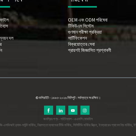
োফাইল
OEM এবং ODM পরিষেবা
তিহাস
টিকিউএম সিস্টেম
গুণমান পরীক্ষা প্রক্রিয়া
্নয়ন দল
সার্টিফিকেশন
র
বিক্রয়োত্তর সেবা
শন
প্রায়শই জিজ্ঞাসিত প্রশ্নাবলী
© কপিরাইট - ১৯৯৩-২০২৬ লিলিপুট : সর্বস্বত্ব সংরক্ষিত।
জনপ্রিয় পণ্য
-
সাইটম্যাপ
-
এএমপি মোবাইল
ি-এসডিআই র‍্যাক-মাউন্ট মনিটর
,
নিরাপত্তা ক্যামেরা টিভি মনিটর
,
সিসিটিভি মনিটর স্ক্রিন
,
ইনফ্রারেড প্যানেল টাচ মনিটর
,
ই