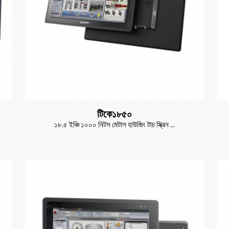
টিকে১৮৫০
১৮.৫ ইঞ্চি ১০০০ নিটস মেটাল হাউজিং টাচ স্ক্রিন ...