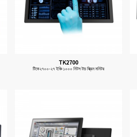
TK2700
টিকে২৭০০-২৭ ইঞ্চি ১০০০ নিটস টাচ স্ক্রিন মনিটর