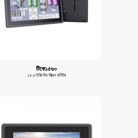
টিকে১৫৬০
১৫.৬ ইঞ্চি টাচ স্ক্রিন মনিটর