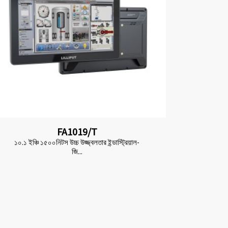
FA1019/T
১০.১ ইঞ্চি ১৫০০নিটস উচ্চ উজ্জ্বলতার ইন্ডাস্ট্রিয়াল-
জি...