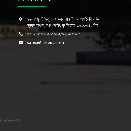
২৬ নং ফু চি উত্তর সড়ক, লান তিয়ান অর্থনৈতিক উ
ন্নয়ন অঞ্চল, ঝাং ঝোউ, ফু জিয়ান, ৩৬৩০০৫, চীন
০০৮৬-৫৯৬-২১০৯৩২৩/২১০৯৬৬১
sales@lilliput.com
উএসবি চালিত মনিটর
,