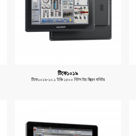
টিকে১০১৯
টিকে১০১৯-১০.১ ইঞ্চি ১৫০০ নিটস টাচ স্ক্রিন মনিটর