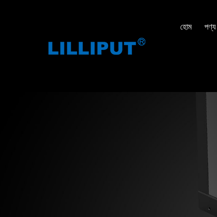
হোম
পণ্য