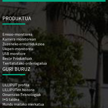
PRODUKTUA
Emisio-monitorea
Kamera monitorean
Zuzeneko erreprodukzioa
Ukipen-monitorea
USB monitore
Beste Produktuak
Txertatutako ordenagailua
GURI BURUZ
LILLIPUT profila
LILLIPUTen historia
Oinarrizko Teknologiak
I+G taldea
Mundu mailako merkatua