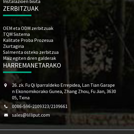
Instalazioen bisita
ZERBITZUAK
OEM eta ODM zerbitzuak
TQM Sistema
Kalitate Proba Prozesua
Ziurtagiria
Salmenta osteko zerbitzua
Maiz egiten diren galderak
HARREMANETARAKO
26. zk. Fu Qi Iparraldeko Errepidea, Lan Tian Garape
n Ekonomikorako Gunea, Zhang Zhou, Fu Jian, 3630
05, Txina
0086-596-2109323/2109661
sales@lilliput.com