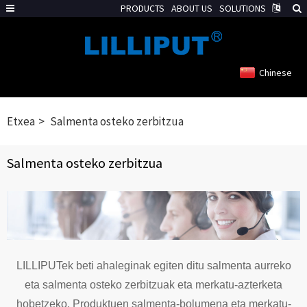
PRODUCTS
ABOUT US
SOLUTIONS
Chinese
Etxea
Salmenta osteko zerbitzua
Salmenta osteko zerbitzua
LILLIPUTek beti ahaleginak egiten ditu salmenta aurreko
eta salmenta osteko zerbitzuak eta merkatu-azterketa
hobetzeko. Produktuen salmenta-bolumena eta merkatu-