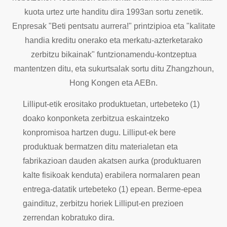
kuota urtez urte handitu dira 1993an sortu zenetik.
Enpresak "Beti pentsatu aurrera!" printzipioa eta "kalitate
handia kreditu onerako eta merkatu-azterketarako
zerbitzu bikainak" funtzionamendu-kontzeptua
mantentzen ditu, eta sukurtsalak sortu ditu Zhangzhoun,
Hong Kongen eta AEBn.
Lilliput-etik erositako produktuetan, urtebeteko (1)
doako konponketa zerbitzua eskaintzeko
konpromisoa hartzen dugu. Lilliput-ek bere
produktuak bermatzen ditu materialetan eta
fabrikazioan dauden akatsen aurka (produktuaren
kalte fisikoak kenduta) erabilera normalaren pean
entrega-datatik urtebeteko (1) epean. Berme-epea
gaindituz, zerbitzu horiek Lilliput-en prezioen
zerrendan kobratuko dira.