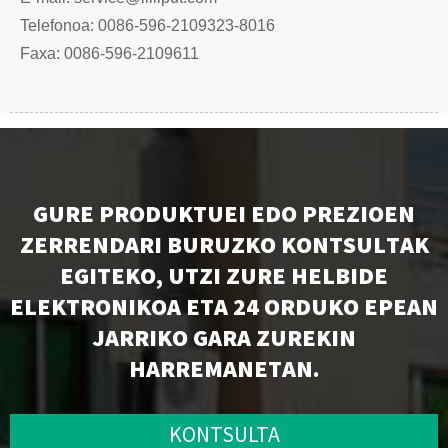
Telefonoa: 0086-596-2109323-8016
Faxa: 0086-596-2109611
GURE PRODUKTUEI EDO PREZIOEN
ZERRENDARI BURUZKO KONTSULTAK
EGITEKO, UTZI ZURE HELBIDE
ELEKTRONIKOA ETA 24 ORDUKO EPEAN
JARRIKO GARA ZUREKIN
HARREMANETAN.
KONTSULTA