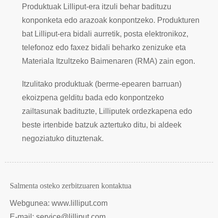
Produktuak Lilliput-era itzuli behar badituzu
konponketa edo arazoak konpontzeko. Produkturen
bat Lilliput-era bidali aurretik, posta elektronikoz,
telefonoz edo faxez bidali beharko zenizuke eta
Materiala Itzultzeko Baimenaren (RMA) zain egon.
Itzulitako produktuak (berme-epearen barruan)
ekoizpena gelditu bada edo konpontzeko
zailtasunak badituzte, Lilliputek ordezkapena edo
beste irtenbide batzuk aztertuko ditu, bi aldeek
negoziatuko dituztenak.
Salmenta osteko zerbitzuaren kontaktua
Webgunea: www.lilliput.com
E-mail: service@lilliput.com