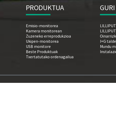
PRODUKTUA
GURI
Emisio-monitorea
LILLIPUT
Kamera monitorean
LILLIPUT
Zuzeneko erreprodukzioa
Oinarriz
Ukipen-monitorea
I+G tald
USB monitore
Mundu m
Beste Produktuak
Instalazi
Txertatutako ordenagailua
Segurtasun Kamera Telebista Monitorea
,
emisio-monit