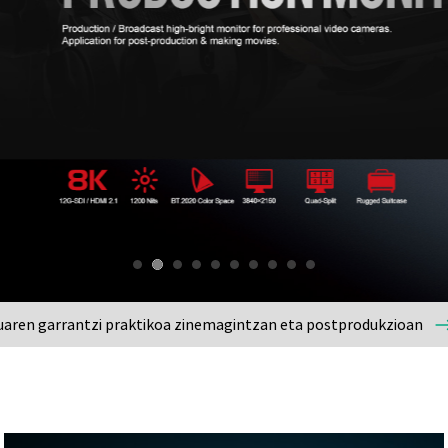
aren garrantzi praktikoa zinemagintzan eta postprodukzioan