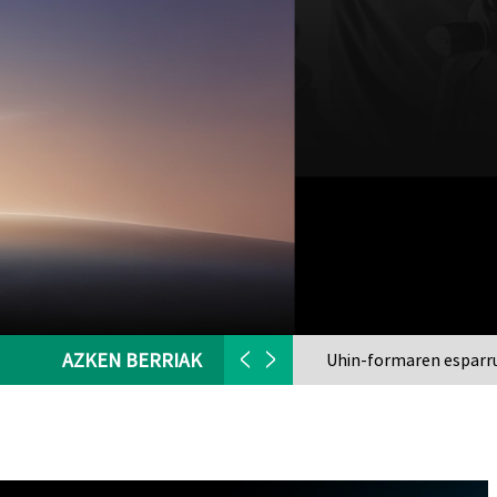
AZKEN BERRIAK
intasunak
Uhin-formaren esparru