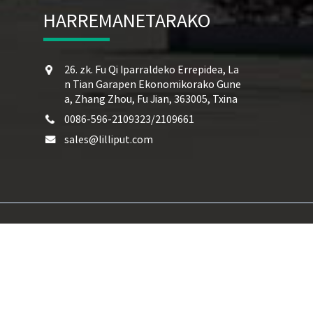
HARREMANETARAKO
26. zk. Fu Qi Iparraldeko Errepidea, La
n Tian Garapen Ekonomikorako Gune
a, Zhang Zhou, Fu Jian, 363005, Txina
0086-596-2109323/2109661
sales@lilliput.com
ez elikatzen den monitore
,
CCTV Monitorearen Pantaila
,