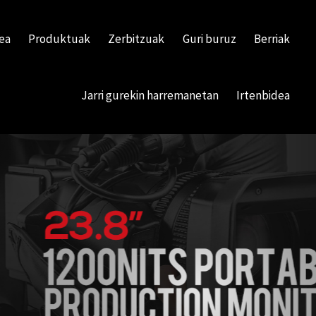
ea
Produktuak
Zerbitzuak
Guri buruz
Berriak
Jarri gurekin harremanetan
Irtenbidea