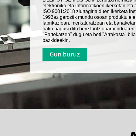
elektroniko eta informatikoen ikerketan eta 
ISO 9001:2018 ziurtagiria duen ikerketa inst
1993az geroztik mundu osoan produktu elek
fabrikazioan, merkaturatzean eta banaketan 
balio nagusi ditu bere funtzionamenduaren 
"Partekatzen" dugu eta beti "Arrakasta" bi
bazkideekin.
Guri buruz