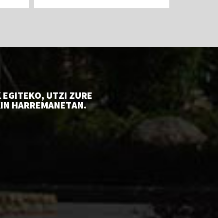
industria...
err
EGITEKO, UTZI ZURE
KIN HARREMANETAN.