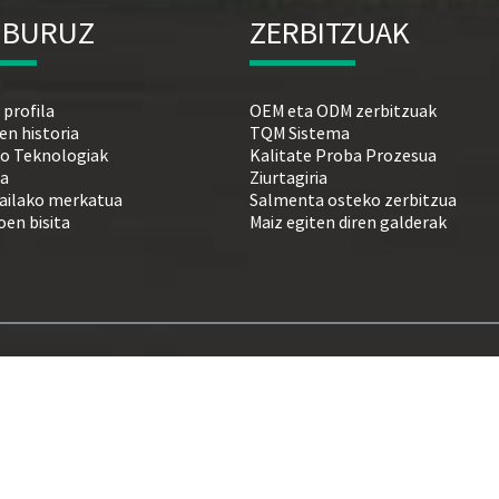
 BURUZ
ZERBITZUAK
 profila
OEM eta ODM zerbitzuak
en historia
TQM Sistema
ko Teknologiak
Kalitate Proba Prozesua
ea
Ziurtagiria
ailako merkatua
Salmenta osteko zerbitzua
oen bisita
Maiz egiten diren galderak
© Copyright - 1993-2026 LILLIPUT : Eskubide guztiak erreserbatuta.
Produktu beroak
-
Gunearen mapa
-
AMP Mugikorra
orea
,
12G-SDI rack-muntatzeko monitore
,
Infragorrien panel ukipen-monitorea
,
USB bid