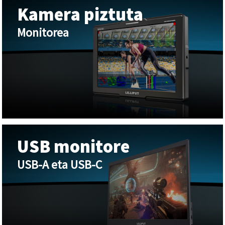
Kamera piztuta
Monitorea
USB monitore
USB-A eta USB-C