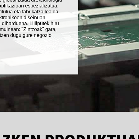
aplikazioan espezializatua.
itutua eta fabrikatzailea da,
tronikoen diseinuan,
diharduena. Lilliputek hiru
muinean: "Zintzoak" gara,
latzen dugu gure negozio