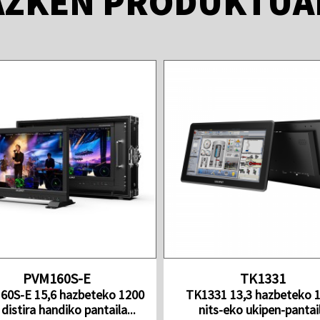
AZKEN PRODUKTUA
PVM160S-E
TK1331
0S-E 15,6 hazbeteko 1200
TK1331 13,3 hazbeteko 
 distira handiko pantaila...
nits-eko ukipen-pantai