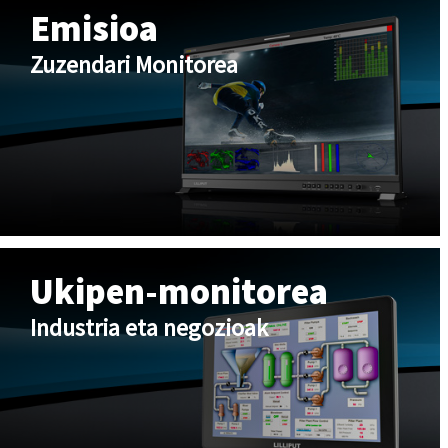
Emisioa
Zuzendari Monitorea
Ukipen-monitorea
Industria eta negozioak