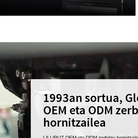
1993an sortua, Gl
OEM eta ODM zerb
hornitzailea
LILLIPUT OEM eta ODM zerbitzu hornitzaile