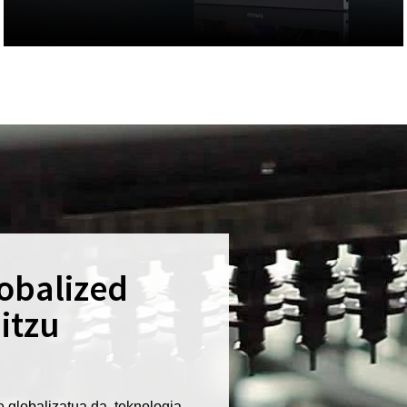
obalized
itzu
 globalizatua da, teknologia