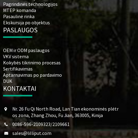
Pagrindinės technologijos
MTEP komanda
Pasaulinė rinka
Ekskursija po objektus
PASLAUGOS
OEM ir ODM paslaugos
VKV sistema
Kokybės tikrinimo procesas
Sertifikavimas
Aptarnavimas po pardavimo
DUK
KONTAKTAI
Nr. 26 Fu Qi North Road, Lan Tian ekonominės plėtr
os zona, Zhang Zhou, Fu Jian, 363005, Kinija
0086-596-2109323/2109661
sales@lilliput.com