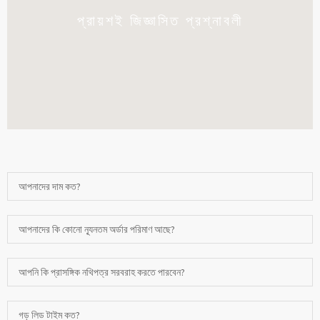
প্রায়শই জিজ্ঞাসিত প্রশ্নাবলী
আপনাদের দাম কত?
আপনাদের কি কোনো ন্যূনতম অর্ডার পরিমাণ আছে?
আপনি কি প্রাসঙ্গিক নথিপত্র সরবরাহ করতে পারবেন?
গড় লিড টাইম কত?