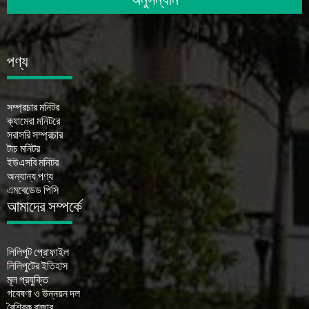
পণ্য
সম্প্রচার মনিটর
ক্যামেরা মনিটরে
সরাসরি সম্প্রচার
টাচ মনিটর
ইউএসবি মনিটর
অন্যান্য পণ্য
এমবেডেড পিসি
আমাদের সম্পর্কে
লিলিপুট প্রোফাইল
লিলিপুটের ইতিহাস
মূল প্রযুক্তি
গবেষণা ও উন্নয়ন দল
বৈশ্বিক বাজার