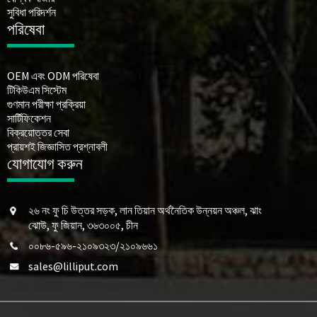
সুবিধা পরিদর্শন
পরিষেবা
OEM এবং ODM পরিষেবা
টিকিউএম সিস্টেম
গুণমান পরীক্ষা প্রক্রিয়া
সার্টিফিকেশন
বিক্রয়োত্তর সেবা
প্রায়শই জিজ্ঞাসিত প্রশ্নাবলী
যোগাযোগ করুন
২৬ নং ফু চি উত্তর সড়ক, লান তিয়ান অর্থনৈতিক উন্নয়ন অঞ্চল, ঝাং
ঝোউ, ফু জিয়ান, ৩৬৩০০৫, চীন
০০৮৬-৫৯৬-২১০৯৩২৩/২১০৯৬৬১
sales@lilliput.com