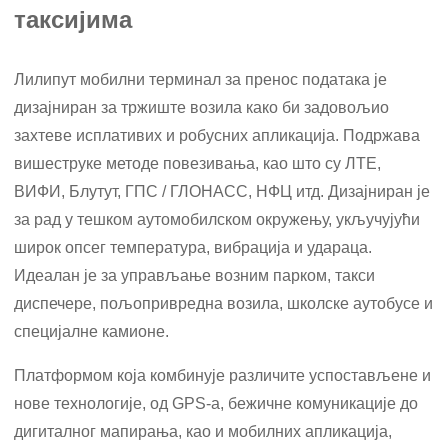
таксијима
Лилипут мобилни терминал за пренос података је
дизајниран за тржиште возила како би задовољио
захтеве исплативих и робусних апликација. Подржава
вишеструке методе повезивања, као што су ЛТЕ,
ВИФИ, Блутут, ГПС / ГЛОНАСС, НФЦ итд. Дизајниран је
за рад у тешком аутомобилском окружењу, укључујући
широк опсег температура, вибрација и удараца.
Идеалан је за управљање возним парком, такси
диспечере, пољопривредна возила, школске аутобусе и
специјалне камионе.
Платформом која комбинује различите успостављене и
нове технологије, од GPS-а, бежичне комуникације до
дигиталног мапирања, као и мобилних апликација,