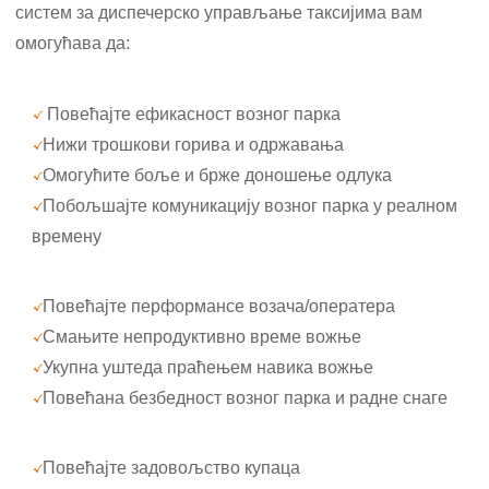
систем за диспечерско управљање таксијима вам
омогућава да:
Повећајте ефикасност возног парка
Нижи трошкови горива и одржавања
Омогућите боље и брже доношење одлука
Побољшајте комуникацију возног парка у реалном
времену
Повећајте перформансе возача/оператера
Смањите непродуктивно време вожње
Укупна уштеда праћењем навика вожње
Повећана безбедност возног парка и радне снаге
Повећајте задовољство купаца