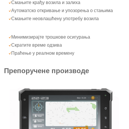
Смањите крађу возила и залиха
Аутоматско откривање и упозорења о стањима
Смањите неовлашћену употребу возила
Минимизирајте трошкове осигурања
Скратите време одзива
Праћење у реалном времену
Препоручене производе