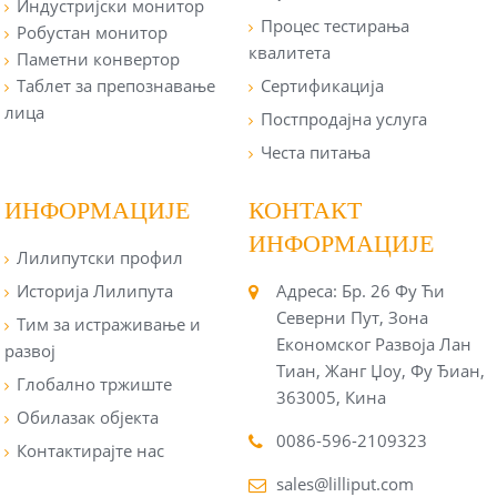
Индустријски монитор
Процес тестирања
Робустан монитор
квалитета
Паметни конвертор
Таблет за препознавање
Сертификација
лица
Постпродајна услуга
Честа питања
ИНФОРМАЦИЈЕ
КОНТАКТ
ИНФОРМАЦИЈЕ
Лилипутски профил
Историја Лилипута
Адреса: Бр. 26 Фу Ћи
Северни Пут, Зона
Тим за истраживање и
Економског Развоја Лан
развој
Тиан, Жанг Џоу, Фу Ђиан,
Глобално тржиште
363005, Кина
Обилазак објекта
0086-596-2109323
Контактирајте нас
sales@lilliput.com