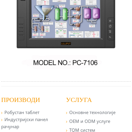
ПРОИЗВОДИ
УСЛУГА
Робустан таблет
Основне технологије
Индустријски панел
OEM и ODM услуге
рачунар
TQM систем