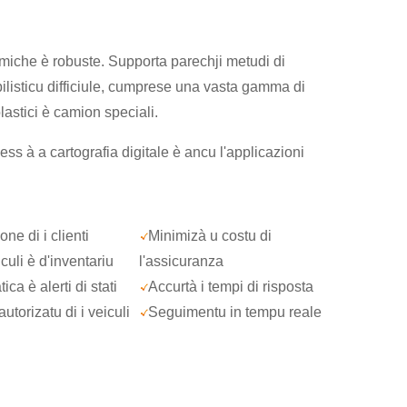
nomiche è robuste. Supporta parechji metudi di
isticu difficiule, cumprese una vasta gamma di
lastici è camion speciali.
s à a cartografia digitale è ancu l'applicazioni
one di i clienti
Minimizà u costu di
culi è d'inventariu
l'assicuranza
ca è alerti di stati
Accurtà i tempi di risposta
utorizatu di i veiculi
Seguimentu in tempu reale