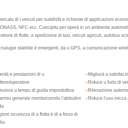
 mercatu di i veiculi per suddisfà e richieste di applicazioni eco
ONASS, NFC ecc. Cuncipitu per operà in un ambiente automobil
ione di flotte, a spedizione di taxi, veiculi agriculi, autobus sco
nulugie stabilite è emergenti, da u GPS, a cumunicazione wireles
ntà e prestazioni di u
Migliurà a satisfaczi
tore/operatore
Riduce u furtu di vei
nuisce u tempu di guida improduttiva
Rilevazione automati
armiu generale monitorizendu l'abitudini
Riduce l'usu micca a
da
ore sicurezza di a flotta è di a forza di
liu