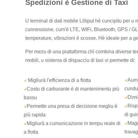
Spedizioni è Gestione di Taxi
U terminal di dati mobile Lilliput hè cuncipitu per u
cunnessione, cum'è LTE, WIFi, Bluetooth, GPS / GL
temperature, vibrazioni è scosse. Hè ideale per a gest
Per mezu di una piattaforma chì combina diverse tec
mobili, u sistema di dispacciu di taxi vi permette di:
Aume
Migliurà l'efficienza di a flotta
cundut
Costu di carburante è di mantenimentu più
Dimi
bassu
Risp
Permette una presa di decisione megliu è
di gui
più rapida
Maggi
Migliurà a cumunicazione in tempu reale di
travag
a flotta