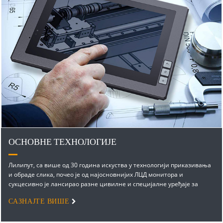
ОСНОВНЕ ТЕХНОЛОГИЈЕ
Лилипут, са више од 30 година искуства у технологији приказивања
и обраде слика, почео је од најосновнијих ЛЦД монитора и
сукцесивно је лансирао разне цивилне и специјалне уређаје за
приказивање...
САЗНАЈТЕ ВИШЕ