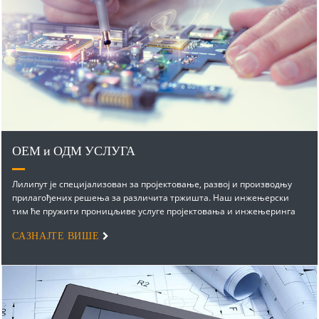
ОЕМ и ОДМ УСЛУГА
Лилипут је специјализован за пројектовање, развој и производњу
прилагођених решења за различита тржишта. Наш инжењерски
тим ће пружити проницљиве услуге пројектовања и инжењеринга
које укључују...
САЗНАЈТЕ ВИШЕ