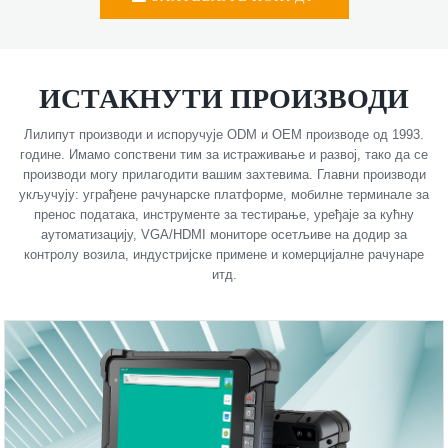
ИСТАКНУТИ ПРОИЗВОДИ
Лилипут производи и испоручује ODM и OEM производе од 1993.
године. Имамо сопствени тим за истраживање и развој, тако да се
производи могу прилагодити вашим захтевима. Главни производи
укључују: уграђене рачунарске платформе, мобилне терминале за
пренос података, инструменте за тестирање, уређаје за кућну
аутоматизацију, VGA/HDMI мониторе осетљиве на додир за
контролу возила, индустријске примене и комерцијалне рачунаре
итд.