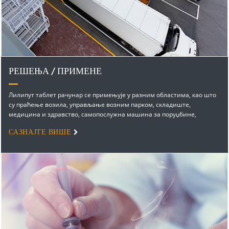
РЕШЕЊА / ПРИМЕНЕ
Лилипут таблет рачунар се примењује у разним областима, као што
су праћење возила, управљање возним парком, складиште,
медицина и здравство, самопослужна машина за поруџбине,
мултимедијална рекламна машина, финансије и банкарство,
САЗНАЈТЕ ВИШЕ
стамбени и паметни дом, животна средина и енергетика,
пословање и образовање...