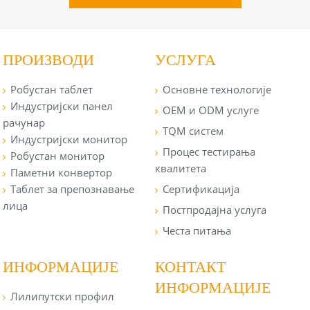
ПРОИЗВОДИ
УСЛУГА
Робустан таблет
Основне технологије
Индустријски панел
OEM и ODM услуге
рачунар
TQM систем
Индустријски монитор
Процес тестирања
Робустан монитор
квалитета
Паметни конвертор
Таблет за препознавање
Сертификација
лица
Постпродајна услуга
Честа питања
ИНФОРМАЦИЈЕ
КОНТАКТ
ИНФОРМАЦИЈЕ
Лилипутски профил