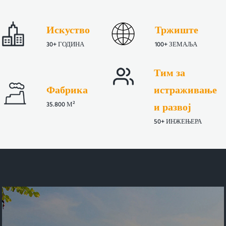
Искуство
Тржиште
30+ ГОДИНА
100+ ЗЕМАЉА
Тим за
Фабрика
истраживање
35.800 М²
и развој
50+ ИНЖЕЊЕРА