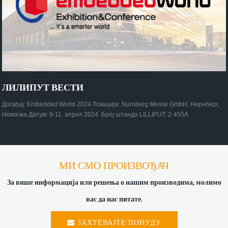
ЛИЛИПУТ ВЕСТИ
Догађај: Embedded World 2024 Локација: Nurnberg Messe GmbH, Нирнберг,
Немачка Датум: 9-11. април 2024. Број штанда LILLIPUT: 2-455A
МИ СМО ПРОИЗВОЂАЧ
За више информација или решења о нашим производима, молимо
вас да нас питате.
ЗАХТЕВАЈТЕ ПОНУДУ