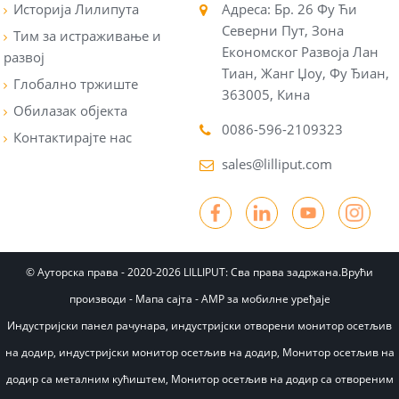
Историја Лилипута
Адреса: Бр. 26 Фу Ћи
Северни Пут, Зона
Тим за истраживање и
Економског Развоја Лан
развој
Тиан, Жанг Џоу, Фу Ђиан,
Глобално тржиште
363005, Кина
Обилазак објекта
0086-596-2109323
Контактирајте нас
sales@lilliput.com
© Ауторска права - 2020-2026 LILLIPUT: Сва права задржана.
Врући
производи
-
Мапа сајта
-
AMP за мобилне уређаје
Индустријски панел рачунара
,
индустријски отворени монитор осетљив
на додир
,
индустријски монитор осетљив на додир
,
Монитор осетљив на
додир са металним кућиштем
,
Монитор осетљив на додир са отвореним