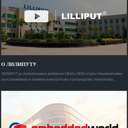
О ЛИЛИПУТУ
ЛИЛИПУТ је глобализовани добављач OEM и ODM услуга специјализован
за истраживање и примену електронских и рачунарских технологија...