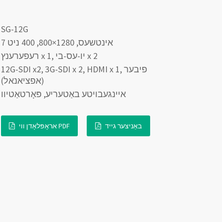
SG-12G
7 אינטשעס, 1280×800, 400 ניט
רעפערענץ x 1, יו-עס-בי x 2
12G-SDI x2, 3G-SDI x 2, HDMI x 1, פיבער
(אפציאנאל)
איינגעבויטע באַטעריע, פּאָרטאַטיוו
באַניצער גייד
אראָפּלאָדן ווי PDF