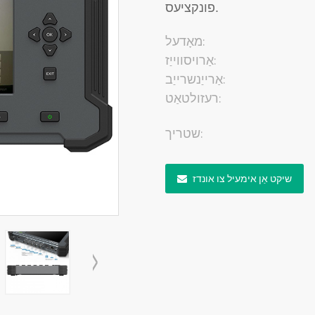
פונקציעס.
מאָדעל:
אַרויסווייַז:
אַרייַנשרייַב:
רעזולטאַט:
שטריך:
שיקט אַן אימעיל צו אונדז