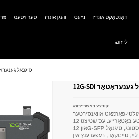
קאָנטאַקט אונדז
נייעס
וועגן אונדז
סערוויסעס
פּר
לייזונג
סיגנאַל גענעראַ
סיגנאַל גענעראַטאָר
קורצע באַשרייַבונג:
לטי-פאָרמאַט אַוואַנסירטער SDI מוסטער גענעראַטאָר מיט מעטאַל
קעסטל, סיליקאָן גומע און איינגעבויטע באַטאַרייע. עס שטיצט 12G-SDI
און 12G-SFP אַרויסגאַנג. עס האט אויך מוסטער מעסטונג, סיגנאַל
ערליי, טייםקאָד, רעפערענץ אין