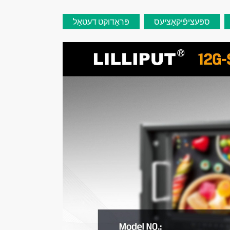
ספּעציפֿיקאַציעס
פּראָדוקט דעטאַל