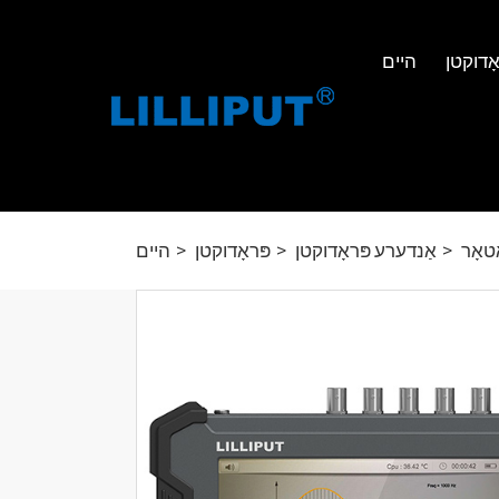
אָדוקטן
היים
טאָר
אַנדערע פּראָדוקטן
פּראָדוקטן
היים