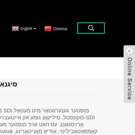
English
Chinese
12G-SDI 
מו
קאָמפּאַטאַביליטי, אַודיאָ מאָניטאָרינג, אָווו