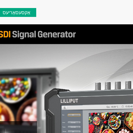
אַקסעסאָריעס