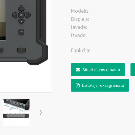
Modelis:
Displejs:
Ievade:
Izvade:
Funkcija:
Sūtiet mums e-pastu
Lietotāja rokasgrāmata