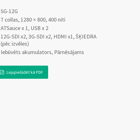
SG-12G
7 collas, 1280 × 800, 400 niti
ATSauce x 1, USB x 2
12G-SDI x2, 3G-SDI x2, HDMI x1, ŠĶIEDRA
(pēc izvēles)
Iebūvēts akumulators, Pārnēsājams
Lejupielādēt kā PDF