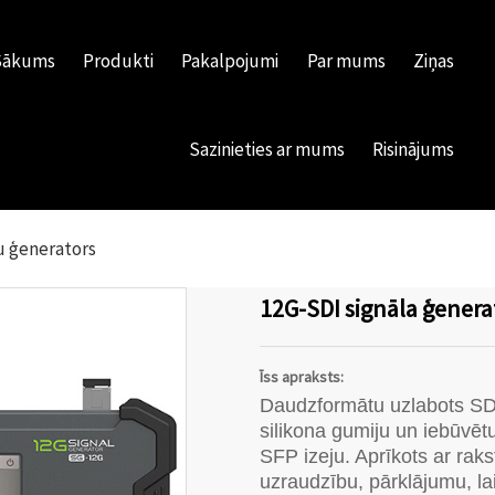
Sākums
Produkti
Pakalpojumi
Par mums
Ziņas
Sazinieties ar mums
Risinājums
u ģenerators
12G-SDI signāla ģenera
Īss apraksts:
Daudzformātu uzlabots SDI
silikona gumiju un iebūvē
SFP izeju. Aprīkots ar rak
uzraudzību, pārklājumu, la