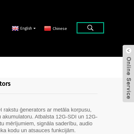
English
Chinese
tors
 rakstu ģenerators ar metāla korpusu,
tu akumulatoru. Atbalsta 12G-SDI un 12G-
stu mērījumiem, signāla saderību, audio
ika kodu un atsauces funkcijām.