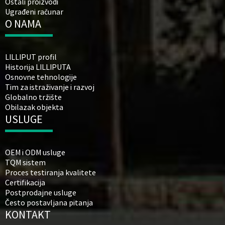
Ostali proizvodi
Ugrađeni računar
O NAMA
LILLIPUT profil
Historija LILLIPUTA
Osnovne tehnologije
Tim za istraživanje i razvoj
Globalno tržište
Obilazak objekta
USLUGE
OEM i ODM usluge
TQM sistem
Proces testiranja kvalitete
Certifikacija
Postprodajne usluge
Često postavljana pitanja
KONTAKT