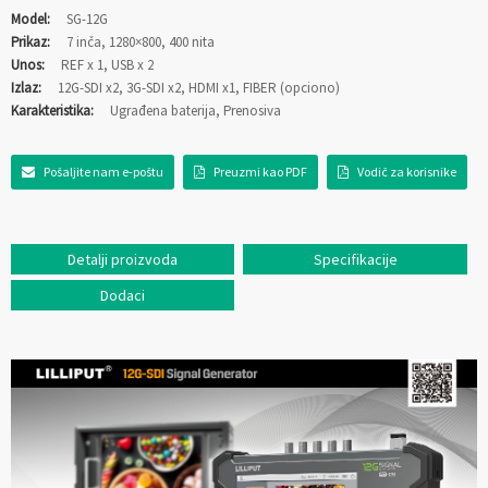
Model:
SG-12G
Prikaz:
7 inča, 1280×800, 400 nita
Unos:
REF x 1, USB x 2
Izlaz:
12G-SDI x2, 3G-SDI x2, HDMI x1, FIBER (opciono)
Karakteristika:
Ugrađena baterija, Prenosiva
Pošaljite nam e-poštu
Preuzmi kao PDF
Vodič za korisnike
Detalji proizvoda
Specifikacije
Dodaci