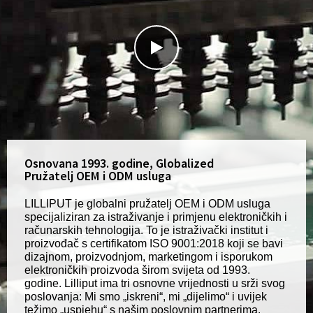
Osnovana 1993. godine, Globalized
Pružatelj OEM i ODM usluga
LILLIPUT je globalni pružatelj OEM i ODM usluga
specijaliziran za istraživanje i primjenu elektroničkih i
računarskih tehnologija. To je istraživački institut i
proizvođač s certifikatom ISO 9001:2018 koji se bavi
dizajnom, proizvodnjom, marketingom i isporukom
elektroničkih proizvoda širom svijeta od 1993.
godine. Lilliput ima tri osnovne vrijednosti u srži svog
poslovanja: Mi smo „iskreni“, mi „dijelimo“ i uvijek
težimo „uspjehu“ s našim poslovnim partnerima.