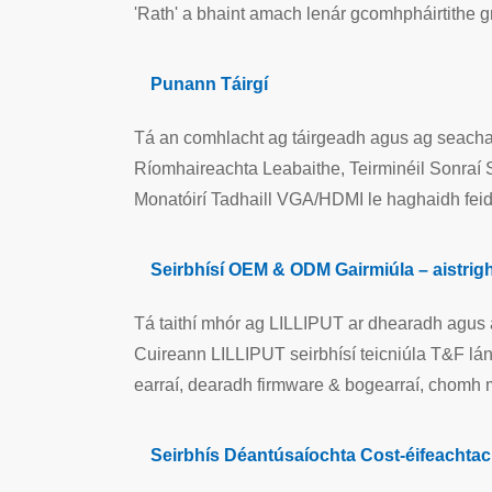
'Rath' a bhaint amach lenár gcomhpháirtithe g
Punann Táirgí
Tá an comhlacht ag táirgeadh agus ag seachada
Ríomhaireachta Leabaithe, Teirminéil Sonraí S
Monatóirí Tadhaill VGA/HDMI le haghaidh feid
Seirbhísí OEM & ODM Gairmiúla – aistrig
Tá taithí mhór ag LILLIPUT ar dhearadh agus 
Cuireann LILLIPUT seirbhísí teicniúla T&F lánl
earraí, dearadh firmware & bogearraí, chomh m
Seirbhís Déantúsaíochta Cost-éifeachta