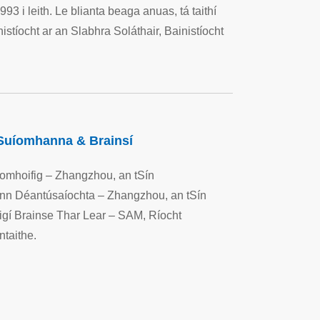
3 i leith. Le blianta beaga anuas, tá taithí
stíocht ar an Slabhra Soláthair, Bainistíocht
Suíomhanna & Brainsí
íomhoifig – Zhangzhou, an tSín
nn Déantúsaíochta – Zhangzhou, an tSín
figí Brainse Thar Lear – SAM, Ríocht
ntaithe.