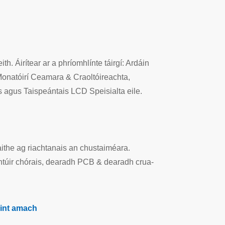
 Áirítear ar a phríomhlínte táirgí: Ardáin
Monatóirí Ceamara & Craoltóireachta,
 agus Taispeántais LCD Speisialta eile.
ithe ag riachtanais an chustaiméara.
uchtúir chórais, dearadh PCB & dearadh crua-
aint amach