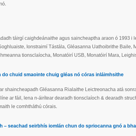
nó.
dh táirgí caighdeánaithe agus saincheaptha araon ó 1993 i leith.
oghluaiste, Ionstraimí Tástála, Gléasanna Uathoibrithe Baile, 
hmeanna tionsclaíocha, Monatóirí USB, Monatóirí Mara, Leighis
h do chuid smaointe chuig gléas nó córas inláimhsithe
ar shaincheapadh Gléasanna Rialaithe Leictreonacha atá sonra
íne ar fáil, lena n-áirítear dearadh tionsclaíoch & dearadh str
aith le comhtháthú córais.
ch – seachad seirbhís iomlán chun do spriocanna gnó a bh