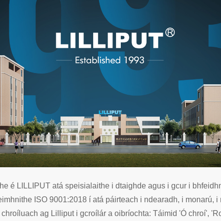
 é LILLIPUT atá speisialaithe i dtaighde agus i gcur i bhfeidh
 deimhnithe ISO 9001:2018 í atá páirteach i ndearadh, i monarú, 
chroíluach ag Lilliput i gcroílár a oibríochta: Táimid 'Ó chroí', 