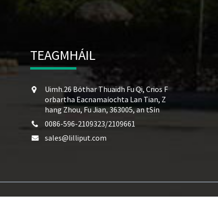
TEAGMHÁIL
Uimh.26 Bóthar Thuaidh Fu Qi, Crios F
orbartha Eacnamaíochta Lan Tian, ​​Z
hang Zhou, Fu Jian, 363005, an tSín
0086-596-2109323/2109661
sales@lilliput.com