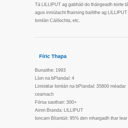
Tá LILLIPUT ag gabháil do tháirgeadh toirte tá
agus inniúlacht fhairsing bailithe ag LILLIPUT
Iomlán Cáilíochta, etc.
Fíric Thapa
Bunaithe: 1993
Líon na bPlandaí: 4
Limistéar Iomlán na bPlandaí: 35800 méadar
cearnach
Fórsa saothair: 300+
Ainm Branda: LILLIPUT
Ioncam Bliantúil: 95% den mhargadh thar lear