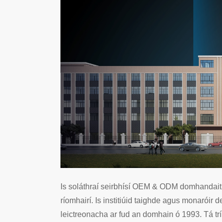
Is soláthraí seirbhísí OEM & ODM domhandaithe
ríomhairí. Is institiúid taighde agus monaróir
leictreonacha ar fud an domhain ó 1993. Tá trí 