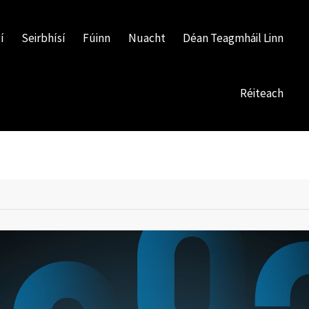
í
Seirbhísí
Fúinn
Nuacht
Déan Teagmháil Linn
Réiteach