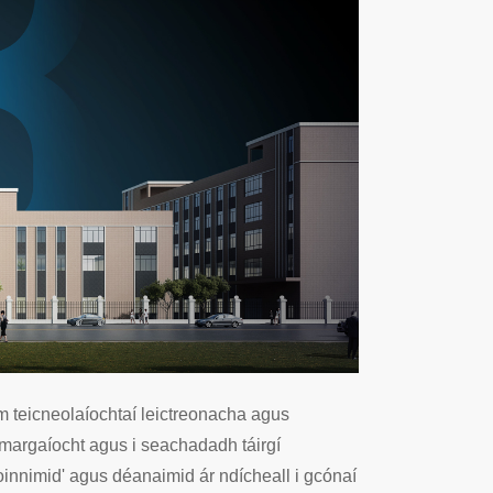
m teicneolaíochtaí leictreonacha agus
i margaíocht agus i seachadadh táirgí
'Roinnimid' agus déanaimid ár ndícheall i gcónaí