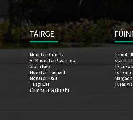
TÁIRGE
FÚIN
Monatóir Craolta
Próifíl L
Ar Mhonatóir Ceamara
Stair LI
Sruth Beo
Teicneol
Monatóir Tadhaill
Foireann
Monatóir USB
Margadh
Táirgí Eile
Turas Áis
ríomhaire leabaithe