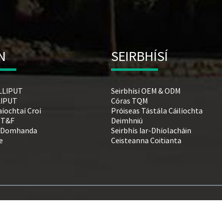
N
SEIRBHÍSÍ
ILLIPUT
Seirbhísí OEM & ODM
LLIPUT
Córas TQM
aíochtaí Croí
Próiseas Tástála Cáilíochta
 T&F
Deimhniú
 Domhanda
Seirbhís Iar-Dhíolacháin
e
Ceisteanna Coitianta
© Cóipcheart - 1993-2026 LILLIPUT: Gach ceart ar cosaint.