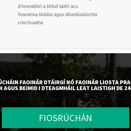
d'innealtóirí a bhfuil taithí acu
Áiseanna tástála agus déantúsaíochta
críochnaithe
ÚCHÁIN FAOINÁR DTÁIRGÍ NÓ FAOINÁR LIOSTA PRA
AGUS BEIMID I DTEAGMHÁIL LEAT LAISTIGH DE 24
FIOSRÚCHÁN