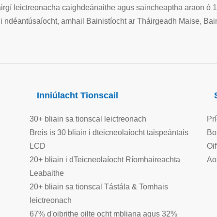
irgí leictreonacha caighdeánaithe agus saincheaptha araon ó 199
 i ndéantúsaíocht, amhail Bainistíocht ar Tháirgeadh Maise, Baini
Inniúlacht Tionscail
30+ bliain sa tionscal leictreonach
Pr
Breis is 30 bliain i dteicneolaíocht taispeántais
Bo
LCD
Oi
20+ bliain i dTeicneolaíocht Ríomhaireachta
Ao
Leabaithe
20+ bliain sa tionscal Tástála & Tomhais
leictreonach
67% d'oibrithe oilte ocht mbliana agus 32%