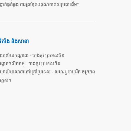
ាក់ផ្គត់ផ្គង់ ការគ្រប់គ្រងគុណភាពសរុបជាដើម។
ទីតាំង និងសាខា
រិយាល័យកណ្តាល - ចាងចូវ ប្រទេសចិន
ដ្ឋានផលិតកម្ម - ចាងចូវ ប្រទេសចិន
រិយាល័យសាខានៅក្រៅប្រទេស - សហរដ្ឋអាមេរិក ចក្រភព
គ្លេស។