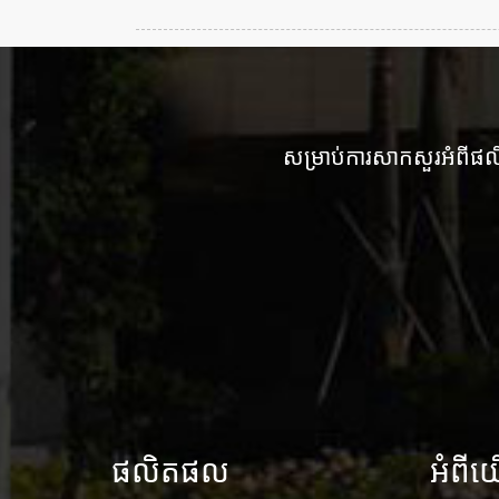
សម្រាប់ការសាកសួរអំពីផ
ផលិតផល
អំពី