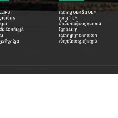
 LILLIPUT
សេវាកម្ម OEM និង ODM
្ត្រលីលីពុត
ប្រព័ន្ធ TQM
ាស្នូល
ដំណើរការធ្វើតេស្តគុណភាព
្រាវ និងអភិវឌ្ឍន៍
វិញ្ញាបនបត្រ
កល
សេវាកម្មក្រោយពេលលក់
កិច្ច​កន្លែង​
សំណួរដែលសួរញឹកញាប់
© រក្សាសិទ្ធិ - ១៩៩៣-២០២៦ LILLIPUT៖ រក្សាសិទ្ធិគ្រប់យ៉ាង។
ផលិតផលពេញនិយម
-
ផែនទីគេហទំព័រ
-
AMP ចល័ត
ីទ័រ
,
ម៉ូនីទ័រប៉ះបន្ទះអ៊ីនហ្វ្រារ៉េដ
,
ម៉ូនីទ័រ​ប្រភេទ​ម៉ោន​លើ​រ៉ាក់ 12G-SDI
,
ម៉ូនីទ័រ​ដែល​ប្រើ​ថាមពល​ពី USB
,
ម៉ូនី