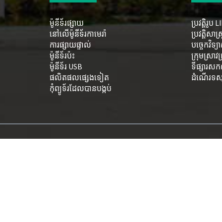
ម៉ូនីទ័រផ្សាយ
ប្រវត្តិរូប
នៅលើម៉ូនីទ័រកាមេរ៉ា
ប្រវត្តិសាស
ការផ្សាយផ្ទាល់
បច្ចេកវិទ្យ
ម៉ូនីទ័រប៉ះ
ក្រុមស្រាវជ
ម៉ូនីទ័រ USB
ទីផ្សារស
ផលិតផលផ្សេងទៀត
ដំណើរទស្សន
កុំព្យូទ័រ​ដែល​បាន​បង្កប់
កាមេរ៉ាសុវត្ថិភាព ទូរទស្សន៍ ម៉ូន