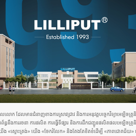
ែលមានជំនាញខាងការស្រាវជ្រាវ និងការអនុវត្តបច្ចេកវិទ្យាអេឡិចត្រូនិច និងកុំ
ធនឹងការរចនា ការផលិត ការធ្វើទីផ្សារ និងការដឹកជញ្ជូនផលិតផលអេឡិចត្រូនិ
ខ្លួន៖ យើង «ស្មោះត្រង់» យើង «ចែករំលែក» និងតែងតែខិតខំដើម្បី «ភាពជោគជ័យ