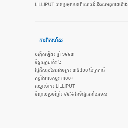
LILLIPUT បានប្រមូលបទពិសោធន៍ និងសមត្ថភាពយ៉ាងច្រើនក្
ការពិតរហ័ស
បង្កើតឡើង៖ ឆ្នាំ ១៩៩៣
ចំនួនរុក្ខជាតិ៖ ៤
ផ្ទៃដីសរុបនៃរោងចក្រ៖ ៣៥៨០០ ម៉ែត្រការ៉េ
កម្លាំងពលកម្ម៖ ៣០០+
ឈ្មោះម៉ាក៖ LILLIPUT
ចំណូលប្រចាំឆ្នាំ៖ ៩៥% នៃទីផ្សារនៅបរទេស