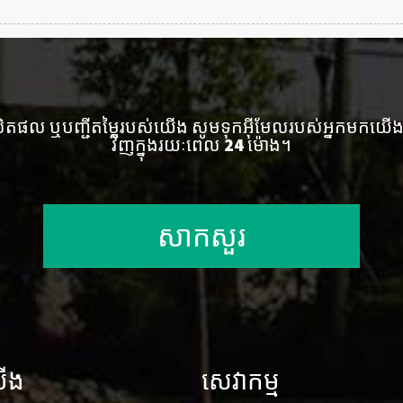
លិតផល ឬបញ្ជីតម្លៃរបស់យើង សូមទុកអ៊ីមែលរបស់អ្នកមកយ
វិញក្នុងរយៈពេល 24 ម៉ោង។
សាកសួរ
យើង
សេវាកម្ម