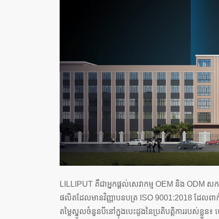
LILLIPUT គឺជាអ្នកផ្តល់សេវាកម្ម OEM និង ODM សកលលោក ដ
ផលិតដែលមានវិញ្ញាបនបត្រ ISO 9001:2018 ដែលពាក់ព័ន្
តម្លៃស្នូលចំនួនបីនៅក្នុងបេះដូងនៃប្រតិបត្តិការរបស់