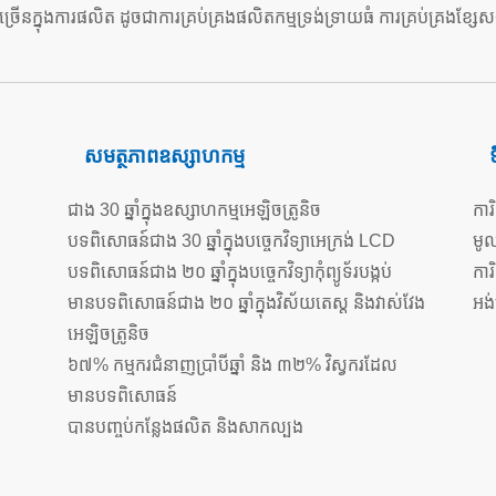
នុងការផលិត ដូចជាការគ្រប់គ្រងផលិតកម្មទ្រង់ទ្រាយធំ ការគ្រប់គ្រងខ្សែសង្វ
សមត្ថភាពឧស្សាហកម្ម
ជាង 30 ឆ្នាំក្នុងឧស្សាហកម្មអេឡិចត្រូនិច
កា
បទពិសោធន៍ជាង 30 ឆ្នាំក្នុងបច្ចេកវិទ្យាអេក្រង់ LCD
មូល
បទពិសោធន៍ជាង ២០ ឆ្នាំក្នុងបច្ចេកវិទ្យាកុំព្យូទ័របង្កប់
កា
មានបទពិសោធន៍ជាង ២០ ឆ្នាំក្នុងវិស័យតេស្ត និងវាស់វែង
អង់
អេឡិចត្រូនិច
៦៧% កម្មករជំនាញប្រាំបីឆ្នាំ និង ៣២% វិស្វករដែល
មានបទពិសោធន៍
បានបញ្ចប់កន្លែងផលិត និងសាកល្បង