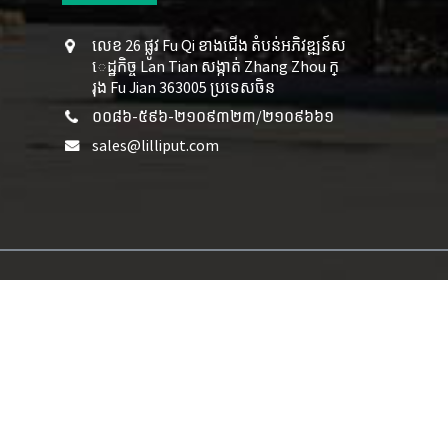
លេខ 26 ផ្លូវ Fu Qi ខាងជើង តំបន់អភិវឌ្ឍន៍ស
េដ្ឋកិច្ច Lan Tian សង្កាត់ Zhang Zhou ក្
រុង Fu Jian 363005 ប្រទេសចិន
០០៨៦-៥៩៦-២១០៩៣២៣/២១០៩៦៦១
sales@lilliput.com
ទ័រផ្សាយ
,
អេក្រង់ម៉ូនីទ័រស៊ីស៊ីធីវី
,