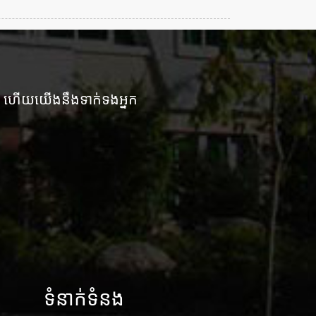
ើង ហើយយើងនឹងទាក់ទងអ្នក
ទំនាក់ទំនង