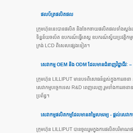
ផលប័ត្រផលិតផល
ក្រុមហ៊ុននេះបានផលិត និងចែកចាយផលិតផលទាំងស្តង់ដារ 
ទិន្នន័យចល័ត ឧបករណ៍ធ្វើតេស្ត ឧបករណ៍ស្វ័យប្រវត្តិកម្មនៅផ
ក្រង់ LCD ពិសេសផ្សេងទៀត។
សេវាកម្ម OEM និង ODM ដែលមានជំនាញវិជ្ជាជីវៈ – ផ្
ក្រុមហ៊ុន LILLIPUT មានបទពិសោធន៍ខ្ពស់ក្នុងការរចនា 
សេវាកម្មបច្ចេកទេស R&D ពេញលេញ រួមទាំងការរចនាឧស្សាហកម
ប្រព័ន្ធ។
សេវាកម្មផលិតកម្មដែលមានតម្លៃសមរម្យ - ផ្តល់សេវា
ក្រុមហ៊ុន LILLIPUT បានចូលរួមក្នុងការផលិតបរិមាណផលិ