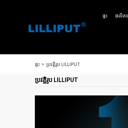
ផ្ទះ
ផលិត
ផ្ទះ
ប្រវត្តិរូប LILLIPUT
ប្រវត្តិរូប LILLIPUT