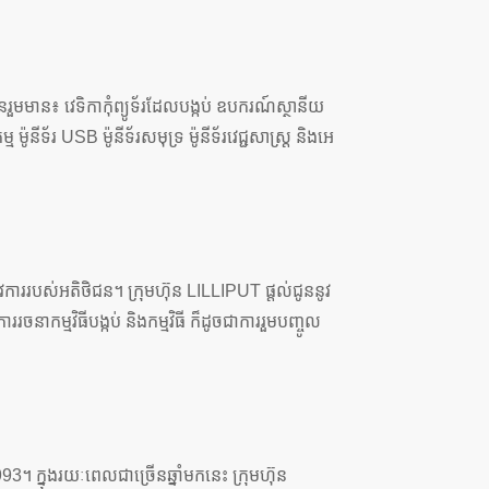
មមាន៖ វេទិកាកុំព្យូទ័រដែលបង្កប់ ឧបករណ៍ស្ថានីយ
៉ូនីទ័រ USB ម៉ូនីទ័រសមុទ្រ ម៉ូនីទ័រវេជ្ជសាស្ត្រ និងអេ
វការរបស់អតិថិជន។ ក្រុមហ៊ុន LILLIPUT ផ្តល់ជូននូវ
ាកម្មវិធីបង្កប់ និងកម្មវិធី ក៏ដូចជាការរួមបញ្ចូល
3។ ក្នុងរយៈពេលជាច្រើនឆ្នាំមកនេះ ក្រុមហ៊ុន