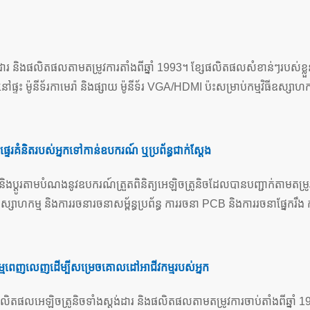
និងផលិតផលតាមតម្រូវការតាំងពីឆ្នាំ 1993។ ខ្សែផលិតផលសំខាន់ៗរបស់ខ្លួនរួ
្ទះ ម៉ូនីទ័រកាមេរ៉ា និងផ្សាយ ម៉ូនីទ័រ VGA/HDMI ប៉ះសម្រាប់កម្មវិធីឧស្សាហកម្ម ម
ទេរគំនិតរបស់អ្នកទៅកាន់ឧបករណ៍ ឬប្រព័ន្ធជាក់ស្តែង
និងប្ដូរតាមបំណងនូវឧបករណ៍ត្រួតពិនិត្យអេឡិចត្រូនិចដែលបានបញ្ជាក់តាមតម្រូ
្ម និងការរចនារចនាសម្ព័ន្ធប្រព័ន្ធ ការរចនា PCB និងការរចនាផ្នែករឹង ការរចន
កម្មពេញលេញដើម្បីសម្រេចគោលដៅអាជីវកម្មរបស់អ្នក
តផលអេឡិចត្រូនិចទាំងស្តង់ដារ និងផលិតផលតាមតម្រូវការចាប់តាំងពីឆ្នាំ 199