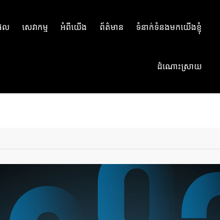
ផល
សេវាកម្ម
អំពីយើង
ព័ត៌មាន
ទំនាក់ទំនងមកយើងខ្ញុំ
ដំណោះស្រាយ