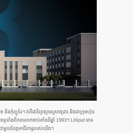
ព្យូទ័រ។ វាគឺជាវិទ្យាស្ថានស្រាវជ្រាវ និងជាក្រុមហ៊ុន
ចទូទាំងពិភពលោកចាប់តាំងពីឆ្នាំ 1993។ Lilliput មាន
» ជាមួយដៃគូអាជីវកម្មរបស់យើង។