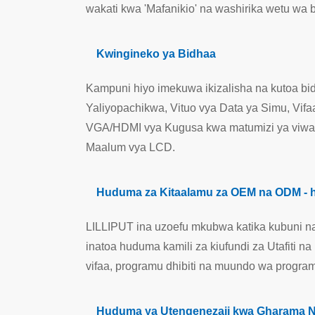
wakati kwa 'Mafanikio' na washirika wetu wa 
Kwingineko ya Bidhaa
Kampuni hiyo imekuwa ikizalisha na kutoa bi
Yaliyopachikwa, Vituo vya Data ya Simu, Vifa
VGA/HDMI vya Kugusa kwa matumizi ya viwand
Maalum vya LCD.
Huduma za Kitaalamu za OEM na ODM - 
LILLIPUT ina uzoefu mkubwa katika kubuni na k
inatoa huduma kamili za kiufundi za Utafit
vifaa, programu dhibiti na muundo wa progra
Huduma ya Utengenezaji kwa Gharama Nafu