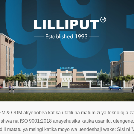
& ODM aliyebobea katika utafiti na matumizi ya teknolojia za
inishwa na ISO 9001:2018 anayehusika katika usanifu, utengeneza
ili matatu ya msingi katika moyo wa uendeshaji wake: Sisi ni 'Waa