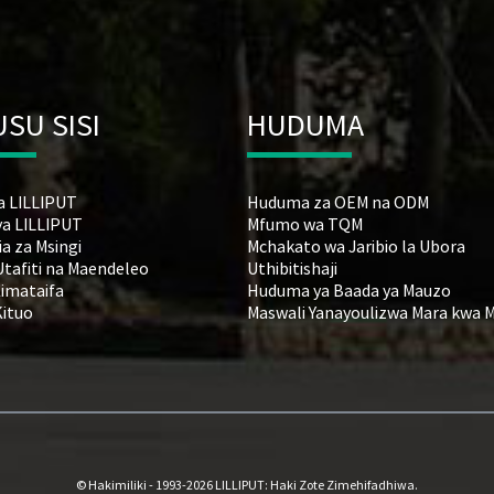
SU SISI
HUDUMA
a LILLIPUT
Huduma za OEM na ODM
ya LILLIPUT
Mfumo wa TQM
a za Msingi
Mchakato wa Jaribio la Ubora
Utafiti na Maendeleo
Uthibitishaji
Kimataifa
Huduma ya Baada ya Mauzo
Kituo
Maswali Yanayoulizwa Mara kwa 
© Hakimiliki - 1993-2026 LILLIPUT: Haki Zote Zimehifadhiwa.