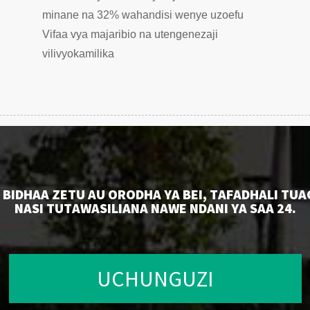
minane na 32% wahandisi wenye uzoefu
Vifaa vya majaribio na utengenezaji
vilivyokamilika
BIDHAA ZETU AU ORODHA YA BEI, TAFADHALI TUA
NASI TUTAWASILIANA NAWE NDANI YA SAA 24.
UCHUNGUZI