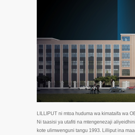
LILLIPUT ni mtoa huduma wa kimataifa wa OEM 
Ni taasisi ya utafiti na mtengenezaji aliyeidh
kote ulimwenguni tangu 1993. Lilliput ina maad