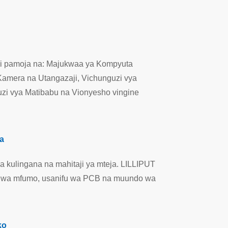
 ni pamoja na: Majukwaa ya Kompyuta
 Kamera na Utangazaji, Vichunguzi vya
zi vya Matibabu na Vionyesho vingine
a
wa kulingana na mahitaji ya mteja. LILLIPUT
ndo wa mfumo, usanifu wa PCB na muundo wa
ko