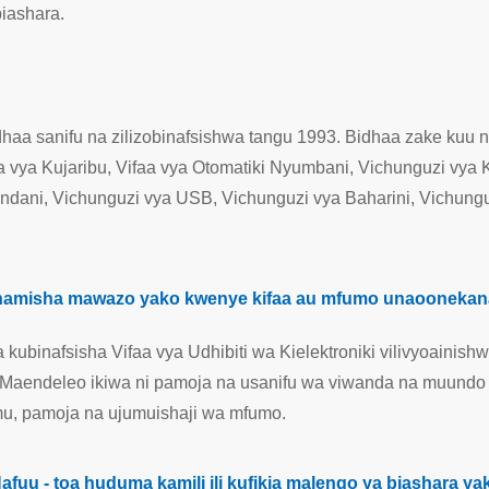
biashara.
dhaa sanifu na zilizobinafsishwa tangu 1993. Bidhaa zake kuu
a vya Kujaribu, Vifaa vya Otomatiki Nyumbani, Vichunguzi vya
ani, Vichunguzi vya USB, Vichunguzi vya Baharini, Vichungu
hamisha mawazo yako kwenye kifaa au mfumo unaoonekan
ubinafsisha Vifaa vya Udhibiti wa Kielektroniki vilivyoainish
i na Maendeleo ikiwa ni pamoja na usanifu wa viwanda na muu
mu, pamoja na ujumuishaji wa mfumo.
u - toa huduma kamili ili kufikia malengo ya biashara ya