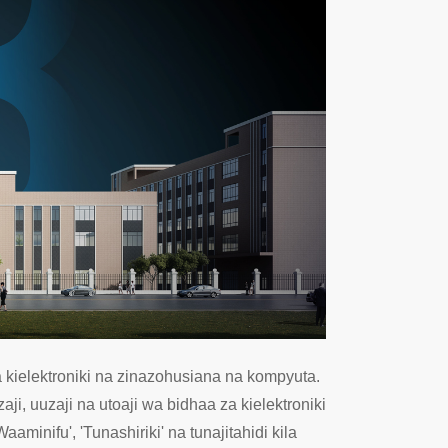
 kielektroniki na zinazohusiana na kompyuta.
ji, uuzaji na utoaji wa bidhaa za kielektroniki
minifu', 'Tunashiriki' na tunajitahidi kila