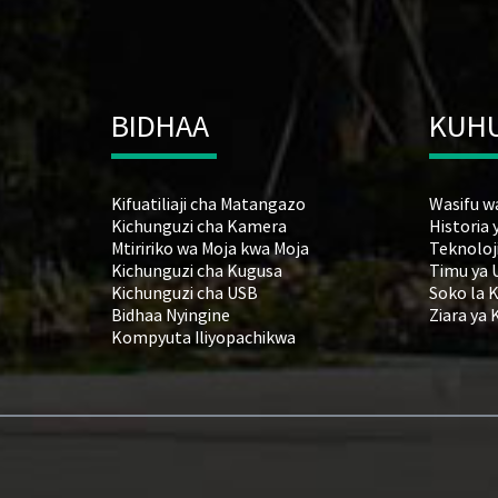
BIDHAA
KUHU
Kifuatiliaji cha Matangazo
Wasifu w
Kichunguzi cha Kamera
Historia 
Mtiririko wa Moja kwa Moja
Teknoloji
Kichunguzi cha Kugusa
Timu ya 
Kichunguzi cha USB
Soko la 
Bidhaa Nyingine
Ziara ya 
Kompyuta Iliyopachikwa