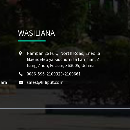
WASILIANA
Nambari 26 Fu Qi North Road, Eneo la
Maendeleo ya Kiuchumi la Lan Tian, ​​Z
hang Zhou, Fu Jian, 363005, Uchina
0086-596-2109323/2109661
Mara
sales@lilliput.com