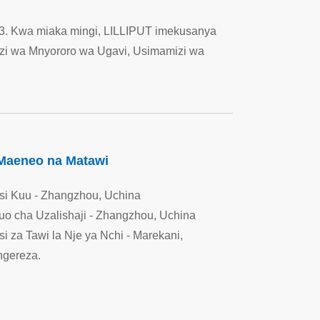
1993. Kwa miaka mingi, LILLIPUT imekusanya
izi wa Mnyororo wa Ugavi, Usimamizi wa
Maeneo na Matawi
isi Kuu - Zhangzhou, Uchina
tuo cha Uzalishaji - Zhangzhou, Uchina
isi za Tawi la Nje ya Nchi - Marekani,
ngereza.