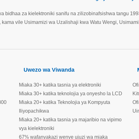
wa bidhaa za kielektroniki sanifu na zilizobinafsishwa tangu 
i, kama vile Usimamizi wa Uzalishaji kwa Watu Wengi, Usimam
Uwezo wa Viwanda
Miaka 30+ katika tasnia ya elektroniki
Of
Miaka 30+ katika teknolojia ya onyesho la LCD
Ki
800
Miaka 20+ katika Teknolojia ya Kompyuta
Of
Iliyopachikwa
Ui
Miaka 20+ katika tasnia ya majaribio na vipimo
vya kielektroniki
67% wafanyakazi wenye ujuzi wa miaka