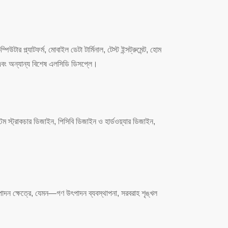
্ল্যাটফর্ম, মোবাইল ডেটা টার্মিনাল, টেস্ট ইন্সট্রুমেন্ট, হোম
এবং অন্যান্য বিশেষ এলসিডি ডিসপ্লে।
েম স্ট্রাকচার ডিজাইন, পিসিবি ডিজাইন ও হার্ডওয়্যার ডিজাইন,
াদন ক্ষেত্রে, যেমন—গণ উৎপাদন ব্যবস্থাপনা, সরবরাহ শৃঙ্খল