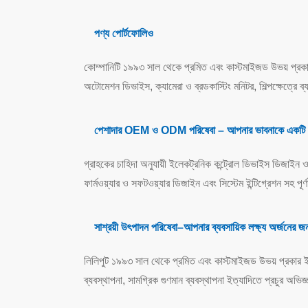
পণ্য পোর্টফোলিও
কোম্পানিটি ১৯৯৩ সাল থেকে প্রমিত এবং কাস্টমাইজড উভয় প্রকার প
অটোমেশন ডিভাইস, ক্যামেরা ও ব্রডকাস্টিং মনিটর, শিল্পক্ষেত্
পেশাদার OEM ও ODM পরিষেবা – আপনার ভাবনাকে একটি বাস্
গ্রাহকের চাহিদা অনুযায়ী ইলেকট্রনিক কন্ট্রোল ডিভাইস ডিজাইন ও 
ফার্মওয়্যার ও সফটওয়্যার ডিজাইন এবং সিস্টেম ইন্টিগ্রেশন সহ প
সাশ্রয়ী উৎপাদন পরিষেবা–আপনার ব্যবসায়িক লক্ষ্য অর্জনের জন্য
লিলিপুট ১৯৯৩ সাল থেকে প্রমিত এবং কাস্টমাইজড উভয় প্রকার ই
ব্যবস্থাপনা, সামগ্রিক গুণমান ব্যবস্থাপনা ইত্যাদিতে প্রচুর অভি