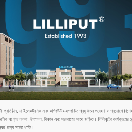
প্রতিষ্ঠান, যা ইলেকট্রনিক এবং কম্পিউটার-সম্পর্কিত প্রযুক্তির গবেষণা ও প্রয়োগে
্রনিক পণ্যের নকশা, উৎপাদন, বিপণন এবং সরবরাহের সাথে জড়িত। লিলিপুটের কার্যক্রমের কেন্
যের' জন্য সচেষ্ট থাকি।