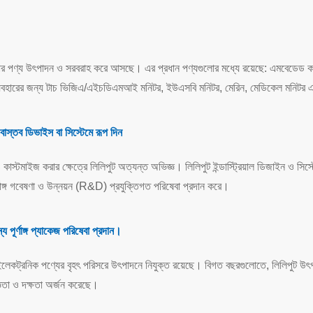
ণ্য উৎপাদন ও সরবরাহ করে আসছে। এর প্রধান পণ্যগুলোর মধ্যে রয়েছে: এমবেডেড কম্পিউটার প
রে ব্যবহারের জন্য টাচ ভিজিএ/এইচডিএমআই মনিটর, ইউএসবি মনিটর, মেরিন, মেডিকেল মনিটর 
তব ডিভাইস বা সিস্টেমে রূপ দিন
কাস্টমাইজ করার ক্ষেত্রে লিলিপুট অত্যন্ত অভিজ্ঞ। লিলিপুট ইন্ডাস্ট্রিয়াল ডিজাইন ও সিস্ট
ূর্ণাঙ্গ গবেষণা ও উন্নয়ন (R&D) প্রযুক্তিগত পরিষেবা প্রদান করে।
 পূর্ণাঙ্গ প্যাকেজ পরিষেবা প্রদান।
লেকট্রনিক পণ্যের বৃহৎ পরিসরে উৎপাদনে নিযুক্ত রয়েছে। বিগত বছরগুলোতে, লিলিপুট উৎপ
জ্ঞতা ও দক্ষতা অর্জন করেছে।