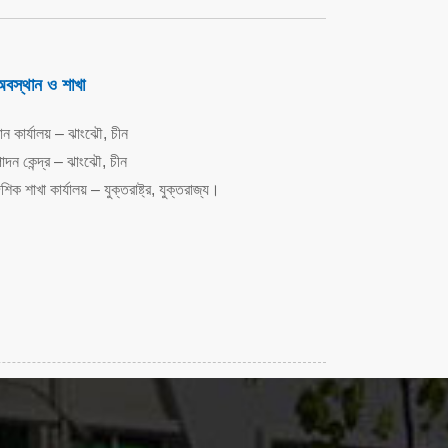
অবস্থান ও শাখা
ান কার্যালয় – ঝাংঝৌ, চীন
াদন কেন্দ্র – ঝাংঝৌ, চীন
শিক শাখা কার্যালয় – যুক্তরাষ্ট্র, যুক্তরাজ্য।