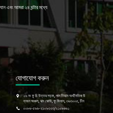
যান এবং আমরা ২৪ ঘন্টার মধ্যে
যোগাযোগ করুন
২৬ নং ফু চি উত্তর সড়ক, লান তিয়ান অর্থনৈতিক উ
ন্নয়ন অঞ্চল, ঝাং ঝোউ, ফু জিয়ান, ৩৬৩০০৫, চীন
০০৮৬-৫৯৬-২১০৯৩২৩/২১০৯৬৬১