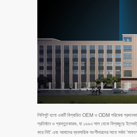
লিলিপুট হলো একটি বিশ্বায়িত OEM ও ODM পরিষেবা প্রদানকারী 
প্রতিষ্ঠান ও প্রস্তুতকারক, যা ১৯৯৩ সাল থেকে বিশ্বজুড়ে ইলেকট
করে নিই' এবং আমাদের ব্যবসায়িক অংশীদারদের সাথে সর্বদা 'সাফল্