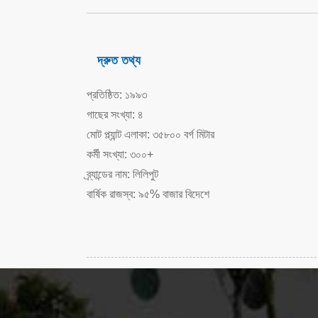
দ্রুত তথ্য
প্রতিষ্ঠিত: ১৯৯৩
গাছের সংখ্যা: ৪
মোট প্ল্যান্ট এলাকা: ৩৫৮০০ বর্গ মিটার
কর্মী সংখ্যা: ৩০০+
ব্র্যান্ডের নাম: লিলিপুট
বার্ষিক রাজস্ব: ৯৫% বাজার বিদেশে