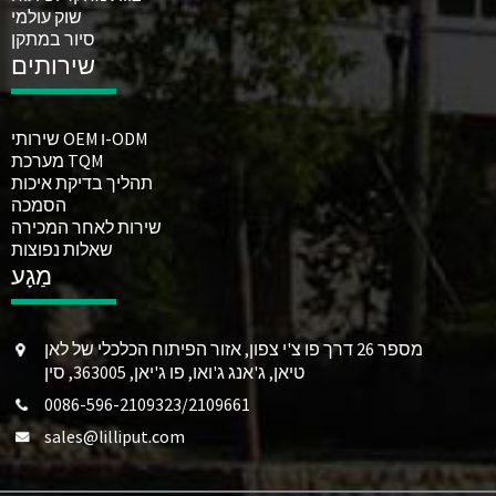
שוק עולמי
סיור במתקן
שירותים
שירותי OEM ו-ODM
מערכת TQM
תהליך בדיקת איכות
הסמכה
שירות לאחר המכירה
שאלות נפוצות
מַגָע
מספר 26 דרך פו צ'י צפון, אזור הפיתוח הכלכלי של לאן
טיאן, ג'אנג ג'ואו, פו ג'יאן, 363005, סין
0086-596-2109323/2109661
sales@lilliput.com