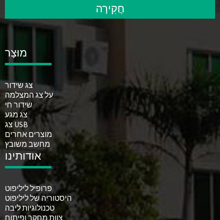
חֲקִירָה
מוּצָר
צג שידור
על צג המצלמה
שידור חי
צג מגע
צג USB
מוצרים אחרים
מחשב משובץ
אודותינו
פרופיל ליליפוט
היסטוריה של ליליפוט
טכנולוגיות ליבה
צוות מחקר ופיתוח